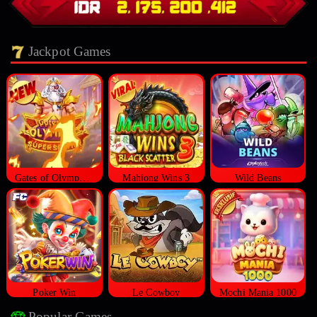
Jackpot Games
Gates of Olympus Super Scatter
Mahjong Wins 3
Wild Beans
Poker Win
Le Cowboy
Mochi Mania 1000
Popular Games