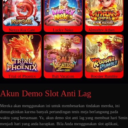
Nexus Koi Gate
Lucky Neko
Almighty Athena Empire
Trial of Phoenix
Bali Vacation
Rooster Rumble
Akun Demo Slot Anti Lag
Mereka akan menggunakan ini untuk membenarkan tindakan mereka, ini
dimungkinkan karena banyak pertandingan tenis meja berlangsung pada
waktu yang bersamaan. Ya, akun demo slot anti lag yang membuat hari Senin
menjadi hari yang anda harapkan. Bila Anda menggunakan slot aplikasi,