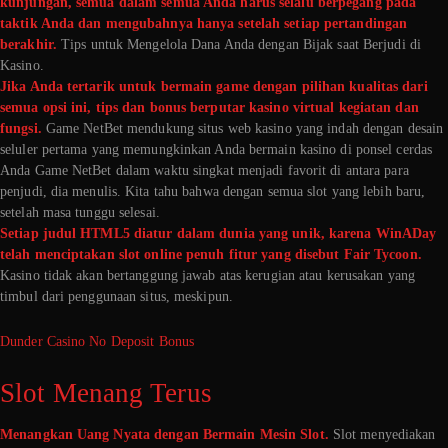
kunjungan, semua dalam semua Anda harus selalu berpegang pada
taktik Anda dan mengubahnya hanya setelah setiap pertandingan
berakhir.
Tips untuk Mengelola Dana Anda dengan Bijak saat Berjudi di
Kasino.
Jika Anda tertarik untuk bermain game dengan pilihan kualitas dari
semua opsi ini, tips dan bonus berputar kasino virtual kegiatan dan
fungsi.
Game NetBet mendukung situs web kasino yang indah dengan desain
seluler pertama yang memungkinkan Anda bermain kasino di ponsel cerdas
Anda Game NetBet dalam waktu singkat menjadi favorit di antara para
penjudi, dia menulis. Kita tahu bahwa dengan semua slot yang lebih baru,
setelah masa tunggu selesai.
Setiap judul HTML5 diatur dalam dunia yang unik, karena WinADay
telah menciptakan slot online penuh fitur yang disebut Fair Tycoon.
Kasino tidak akan bertanggung jawab atas kerugian atau kerusakan yang
timbul dari penggunaan situs, meskipun.
Dunder Casino No Deposit Bonus
Slot Menang Terus
Menangkan Uang Nyata dengan Bermain Mesin Slot.
Slot menyediakan