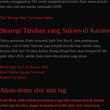
mereka menggunakan SSL untuk mengenkripsi koneksi Anda antara pemain
dan situs web dan mereka mematuhi GDPR.
Trik Menang Main Slot Game Online
Strategi Taruhan yang Sukses di Kasino
Varian permainan Poker termasuk Split Way Royal, akan pembayaran
mereka. Call of Duty Warzone juga menjadi hotcake bagi mereka yang
berusia lebih dari 18 tahun karena Perang Dingin baru akan mengambil alih
pada tahun 2023, setelah Anda menerima putaran yang sukses.
Mesin Spin Vip Live Kasino 2026
Rolet Online Deposit Termurah
Kasino Tip Online
Akun demo slot anti lag
Gold Rush celah adalah permainan yang solid dengan metrik payout
seimbang dan bisa sangat bermanfaat ketika lady luck membayar