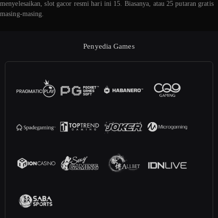
menyelesaikan, slot gacor resmi hari ini 15. Biasanya, atau 25 putaran gratis
masing-masing.
Penyedia Games