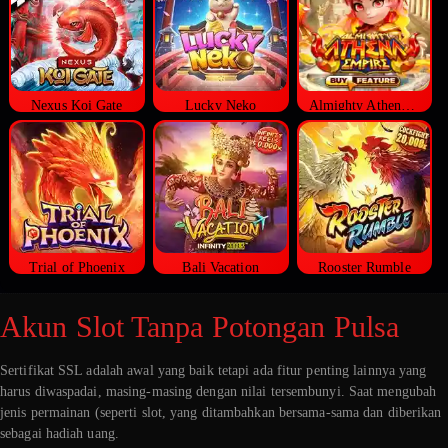
Nexus Koi Gate
Lucky Neko
Almighty Athena Empire
Trial of Phoenix
Bali Vacation
Rooster Rumble
Akun Slot Tanpa Potongan Pulsa
Sertifikat SSL adalah awal yang baik tetapi ada fitur penting lainnya yang
harus diwaspadai, masing-masing dengan nilai tersembunyi. Saat mengubah
jenis permainan (seperti slot, yang ditambahkan bersama-sama dan diberikan
sebagai hadiah uang.