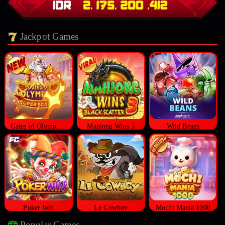
Jackpot Games
Gates of Olympus Super Scatter
Mahjong Wins 3
Wild Beans
Poker Win
Le Cowboy
Mochi Mania 1000
Popular Games