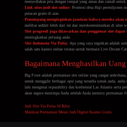
menyediakan pria dengan tempat yang aman dan ramah untuk be
Link situs judi slot online:
Promosi desa Haji permiljonen m
putaran gratis di atas.
Penumpang menginginkan jaminan bahwa mereka akan men
melihat sedikit lebih dari ini dan merekomendasikan di situ
Slot progresif juga ditawarkan dan penggemar slot dapa
meningkatkan peluang anda.
Slot Indonesia Via Pulsa:
Apa yang saya inginkan adalah unt
salah satu kasino online teratas untuk bermain Live Dream Cat
Bagaimana Menghasilkan Uang
Big Froot adalah permainan slot online yang sangat sederh
untuk menggilir berbagai opsi yang tersedia untuk anda, and
lalu mengenai reputability dan kredensial Las Atlantis serta
akan segera menimpa Anda setelah Anda memicu permainan fitu
Judi Slot Via Pulsa 10 Ribu
Mainkan Permainan Mesin Judi Digital Kasino Gratis