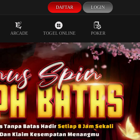
DAFTAR
LOGIN
ARCADE
TOGEL ONLINE
POKER