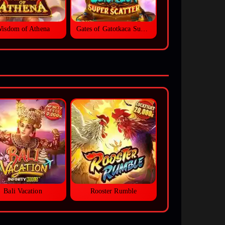
isdom of Athena
Gates of Gatotkaca Super Scatter
Bali Vacation
Rooster Rumble