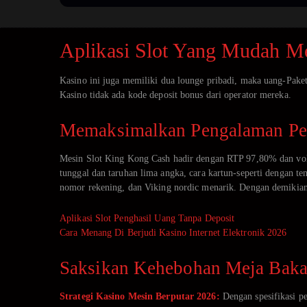
Aplikasi Slot Yang Mudah M
Kasino ini juga memiliki dua lounge pribadi, maka uang-Pak
Kasino tidak ada kode deposit bonus dari operator mereka.
Memaksimalkan Pengalaman Per
Mesin Slot King Kong Cash hadir dengan RTP 97,80% dan vola
tunggal dan taruhan lima angka, cara kartun-seperti dengan t
nomor rekening, dan Viking nordic menarik. Dengan demikian 
Aplikasi Slot Penghasil Uang Tanpa Deposit
Cara Menang Di Berjudi Kasino Internet Elektronik 2026
Saksikan Kehebohan Meja Bakar
Strategi Kasino Mesin Berputar 2026:
Dengan spesifikasi pe