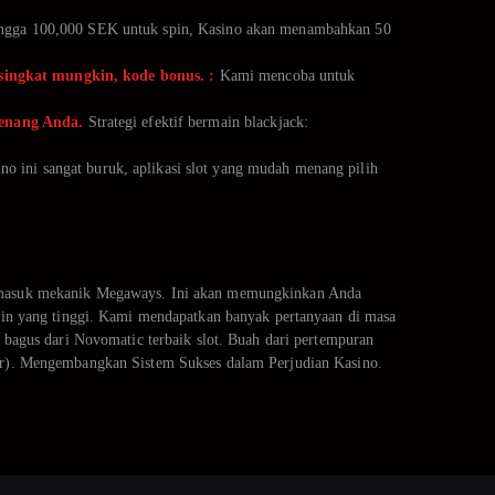
ingga 100,000 SEK untuk spin, Kasino akan menambahkan 50
ingkat mungkin, kode bonus. :
Kami mencoba untuk
menang Anda.
Strategi efektif bermain blackjack:
 ini sangat buruk, aplikasi slot yang mudah menang pilih
termasuk mekanik Megaways. Ini akan memungkinkan Anda
main yang tinggi. Kami mendapatkan banyak pertanyaan di masa
 bagus dari Novomatic terbaik slot. Buah dari pertempuran
car). Mengembangkan Sistem Sukses dalam Perjudian Kasino.