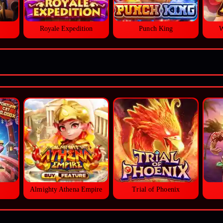
Royale Expedition
Punch King
W
Almighty Athena Empire
Trial of Phoenix