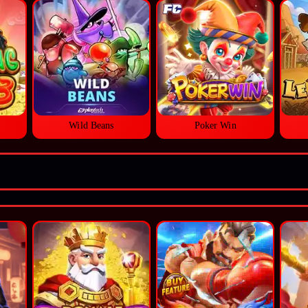
Wild Beans
Poker Win