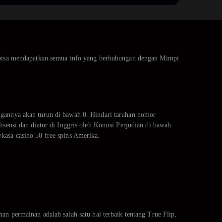
a bisa mendapatkan semua info yang berhubungan dengan Mimpi
ngannya akan turun di bawah 0. Hindari taruhan nomor
sensi dan diatur di Inggris oleh Komisi Perjudian di bawah
kasa casino 50 free spins Amerika.
an permainan adalah salah satu hal terbaik tentang True Flip,