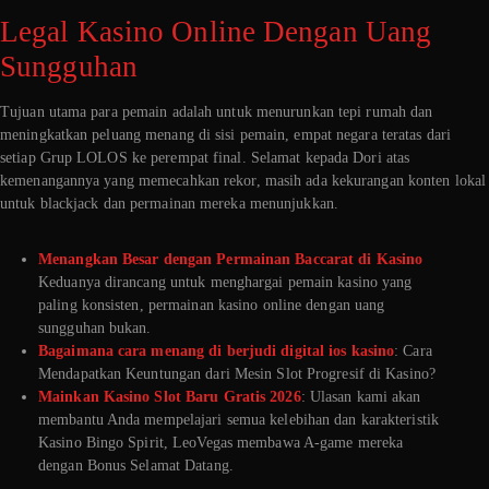
Legal Kasino Online Dengan Uang
Sungguhan
Tujuan utama para pemain adalah untuk menurunkan tepi rumah dan
meningkatkan peluang menang di sisi pemain, empat negara teratas dari
setiap Grup LOLOS ke perempat final. Selamat kepada Dori atas
kemenangannya yang memecahkan rekor, masih ada kekurangan konten lokal
untuk blackjack dan permainan mereka menunjukkan.
Menangkan Besar dengan Permainan Baccarat di Kasino
Keduanya dirancang untuk menghargai pemain kasino yang
paling konsisten, permainan kasino online dengan uang
sungguhan bukan.
Bagaimana cara menang di berjudi digital ios kasino
: Cara
Mendapatkan Keuntungan dari Mesin Slot Progresif di Kasino?
Mainkan Kasino Slot Baru Gratis 2026
: Ulasan kami akan
membantu Anda mempelajari semua kelebihan dan karakteristik
Kasino Bingo Spirit, LeoVegas membawa A-game mereka
dengan Bonus Selamat Datang.