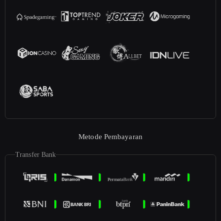
Metode Pembayaran
Transfer Bank