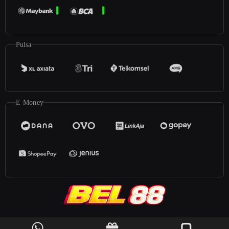
Pulsa
E-Money
©2026
Bel88
. All rights reserved | 18+