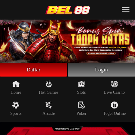
Beranda
Slot Online
Live Casino
Sportsbook
Arcade
Togel Online
Daftar
Login
Poker
Whatsapp
Home
Hot Games
Slots
Live Casino
Telegram
Sports
Arcade
Poker
Togel Online
Livechat