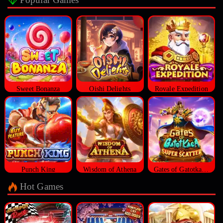
Sweet Bonanza
Oishi Delights
Royale Expedition
Punch King
Wisdom of Athena
Gates of Gatotkaca Super Scatter
Hot Games