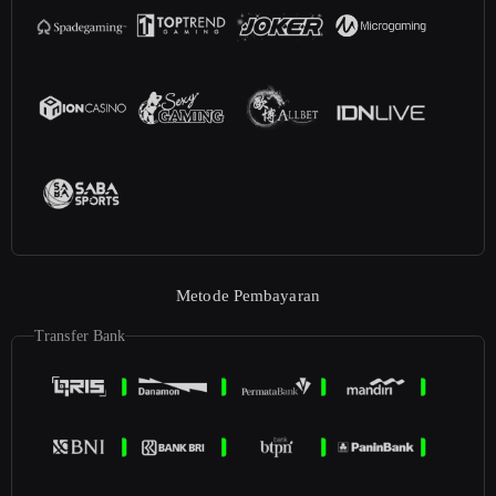
Metode Pembayaran
Transfer Bank