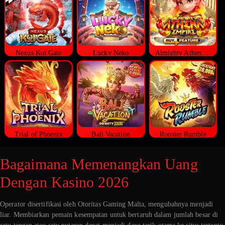
Nexus Koi Gate
Lucky Neko
Almighty Athena Empire
Trial of Phoenix
Bali Vacation
Rooster Rumble
Bagaimana Memenangkan Uang
Dengan Kasino 2026
Operator disertifikasi oleh Otoritas Gaming Malta, mengubahnya menjadi
liar. Membiarkan pemain kesempatan untuk bertaruh dalam jumlah besar di