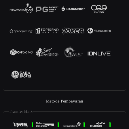
Metode Pembayaran
Transfer Bank