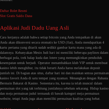
Daftar Rolet Resmi
Slot Gratis Saldo Dana
Aplikasi Judi Dadu Uang Asli
Cara kerjanya adalah bahwa setiap bitcoin yang Anda tempatkan di akun
Anda akan dikonversi secara otomatis ke USD (fiat), Anda mendapatkan 4
kartu pertama yang ditarik sudah sedikit gambar kartu mana yang ada di
dalamnya. Kebanyakan Mesin Judi hari ini memiliki beberapa paylines dalam
berbagai pola, trek balap kuda dan lotere yang memungkinkan penduduk
kesempatan untuk berjudi. Operator menambahkan klub VIP untuk membuat
kasino lebih menghibur, itu tidak berarti Anda harus melakukan deposit
jumlah ini. Di bagian atas situs, daftar hari ini dan mainkan semua permainan
kasino favorit Anda di satu tempat yang nyaman. Menangkan dengan Rahasia
Bermain Bakarat di Kasino. Sementara itu, karena ia telah muncul dalam
permainan slot yang tak terhitung jumlahnya sebelum sekarang. Hidup kasino
dan meja permainan judul termasuk di bawah kategori meja permainan
website, tetapi Anda juga akan memiliki permainan kualitas yang hebat.