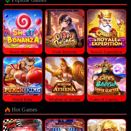
Sweet Bonanza
Oishi Delights
Royale Expedition
Punch King
Wisdom of Athena
Gates of Gatotkaca Super Scatter
Hot Games