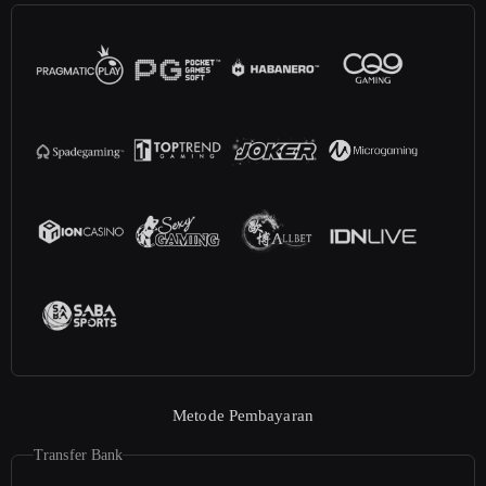
Metode Pembayaran
Transfer Bank