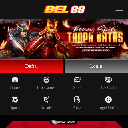
Beranda
Slot Online
Live Casino
Sportsbook
Arcade
Togel Online
Daftar
Login
Poker
Whatsapp
Home
Hot Games
Slots
Live Casino
Telegram
Sports
Arcade
Poker
Togel Online
Livechat