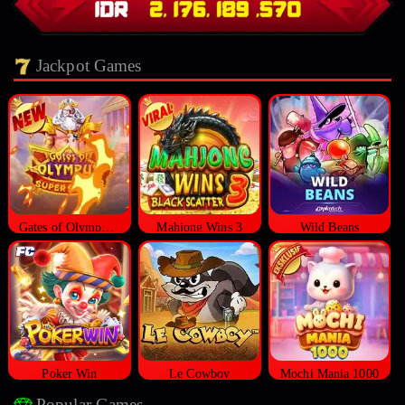
Jackpot Games
Gates of Olympus Super Scatter
Mahjong Wins 3
Wild Beans
Poker Win
Le Cowboy
Mochi Mania 1000
Popular Games