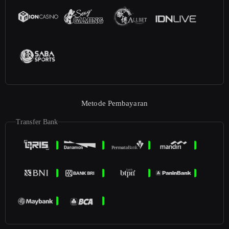
Metode Pembayaran
Transfer Bank