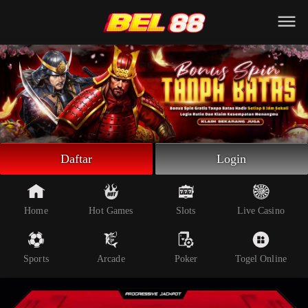
Beranda
Slot Online
Live Casino
Sportsbook
Arcade
Togel Online
Daftar
Login
Poker
Whatsapp
Home
Hot Games
Slots
Live Casino
Telegram
Sports
Arcade
Poker
Togel Online
Livechat