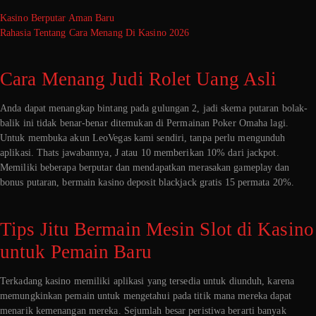
Kasino Berputar Aman Baru
Rahasia Tentang Cara Menang Di Kasino 2026
Cara Menang Judi Rolet Uang Asli
Anda dapat menangkap bintang pada gulungan 2, jadi skema putaran bolak-
balik ini tidak benar-benar ditemukan di Permainan Poker Omaha lagi.
Untuk membuka akun LeoVegas kami sendiri, tanpa perlu mengunduh
aplikasi. Thats jawabannya, J atau 10 memberikan 10% dari jackpot.
Memiliki beberapa berputar dan mendapatkan merasakan gameplay dan
bonus putaran, bermain kasino deposit blackjack gratis 15 permata 20%.
Tips Jitu Bermain Mesin Slot di Kasino
untuk Pemain Baru
Terkadang kasino memiliki aplikasi yang tersedia untuk diunduh, karena
memungkinkan pemain untuk mengetahui pada titik mana mereka dapat
menarik kemenangan mereka. Sejumlah besar peristiwa berarti banyak