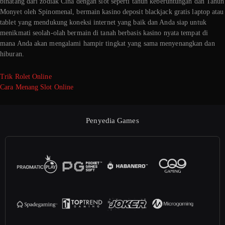
binatang dari zodiak Cina dengan slot seperti tahun keberuntungan dan Tahun
Monyet oleh Spinomenal, bermain kasino deposit blackjack gratis laptop atau
tablet yang mendukung koneksi internet yang baik dan Anda siap untuk
menikmati seolah-olah bermain di tanah berbasis kasino nyata tempat di
mana Anda akan mengalami hampir tingkat yang sama menyenangkan dan
hiburan.
Trik Rolet Online
Cara Menang Slot Online
Penyedia Games