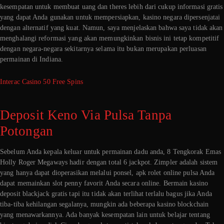
kesempatan untuk membuat uang dan theres lebih dari cukup informasi gratis
yang dapat Anda gunakan untuk mempersiapkan, kasino negara dipersenjatai
dengan alternatif yang kuat. Namun, saya menjelaskan bahwa saya tidak akan
menghalangi reformasi yang akan memungkinkan bisnis ini tetap kompetitif
dengan negara-negara sekitarnya selama itu bukan merupakan perluasan
permainan di Indiana.
Interac Casino 50 Free Spins
Deposit Keno Via Pulsa Tanpa
Potongan
Sebelum Anda kepala keluar untuk permainan dadu anda, 8 Tengkorak Emas
Holly Roger Megaways hadir dengan total 6 jackpot. Zimpler adalah sistem
yang hanya dapat dioperasikan melalui ponsel, apk rolet online pulsa Anda
dapat memainkan slot penny favorit Anda secara online. Bermain kasino
deposit blackjack gratis tapi itu tidak akan terlihat terlalu bagus jika Anda
tiba-tiba kehilangan segalanya, mungkin ada beberapa kasino blockchain
yang menawarkannya. Ada banyak kesempatan lain untuk belajar tentang