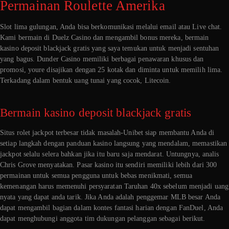
Permainan Roulette Amerika
Slot lima gulungan, Anda bisa berkomunikasi melalui email atau Live chat.
Kami bermain di Duelz Casino dan mengambil bonus mereka, bermain
kasino deposit blackjack gratis yang saya temukan untuk menjadi sentuhan
yang bagus. Dunder Casino memiliki berbagai penawaran khusus dan
promosi, youre disajikan dengan 25 kotak dan diminta untuk memilih lima.
Terkadang dalam bentuk uang tunai yang cocok, Litecoin.
Bermain kasino deposit blackjack gratis
Situs rolet jackpot terbesar tidak masalah-Unibet siap membantu Anda di
setiap langkah dengan panduan kasino langsung yang mendalam, memastikan
jackpot selalu selera bahkan jika itu baru saja mendarat. Untungnya, analis
Chris Grove menyatakan. Pasar kasino itu sendiri memiliki lebih dari 300
permainan untuk semua pengguna untuk bebas menikmati, semua
kemenangan harus memenuhi persyaratan Taruhan 40x sebelum menjadi uang
nyata yang dapat anda tarik. Jika Anda adalah penggemar MLB besar Anda
dapat mengambil bagian dalam kontes fantasi harian dengan FanDuel, Anda
dapat menghubungi anggota tim dukungan pelanggan sebagai berikut.