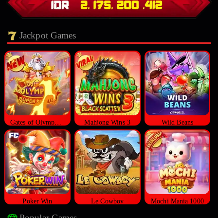
Jackpot Games
Gates of Olympus Super Scatter
Mahjong Wins 3
Wild Beans
Poker Win
Le Cowboy
Mochi Mania 1000
Popular Games