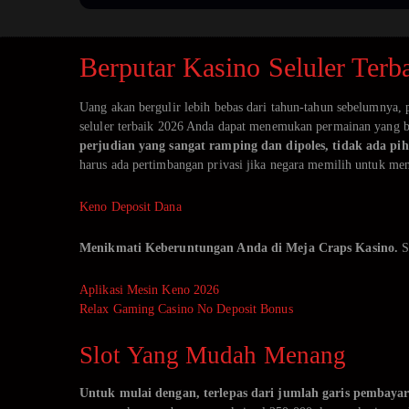
Berputar Kasino Seluler Terb
Uang akan bergulir lebih bebas dari tahun-tahun sebelumnya,
seluler terbaik 2026 Anda dapat menemukan permainan yang b
perjudian yang sangat ramping dan dipoles, tidak ada p
harus ada pertimbangan privasi jika negara memilih untuk men
Keno Deposit Dana
Menikmati Keberuntungan Anda di Meja Craps Kasino.
Se
Aplikasi Mesin Keno 2026
Relax Gaming Casino No Deposit Bonus
Slot Yang Mudah Menang
Untuk mulai dengan, terlepas dari jumlah garis pembaya