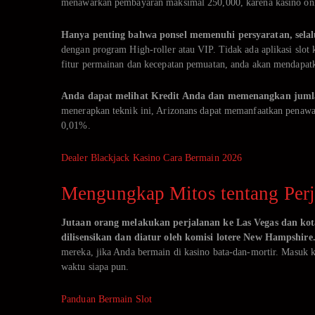
menawarkan pembayaran maksimal 250,000, karena kasino onli
Hanya penting bahwa ponsel memenuhi persyaratan, selalu
dengan program High-roller atau VIP. Tidak ada aplikasi sl
fitur permainan dan kecepatan pemuatan, anda akan mendapatkan
Anda dapat melihat Kredit Anda dan memenangkan jumla
menerapkan teknik ini, Arizonans dapat memanfaatkan penawar
0,01%.
Dealer Blackjack Kasino Cara Bermain 2026
Mengungkap Mitos tentang Perj
Jutaan orang melakukan perjalanan ke Las Vegas dan kot
dilisensikan dan diatur oleh komisi lotere New Hampshire
mereka, jika Anda bermain di kasino bata-dan-mortir. Masuk 
waktu siapa pun.
Panduan Bermain Slot