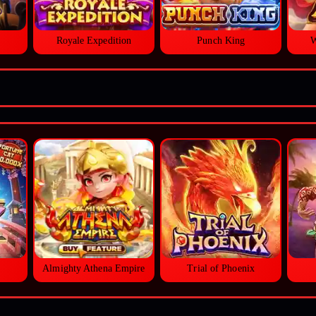
Royale Expedition
Punch King
W
Almighty Athena Empire
Trial of Phoenix