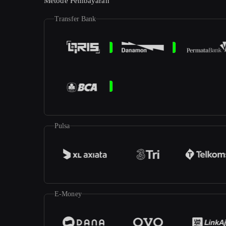
Metode Pembayaran
Transfer Bank
Pulsa
E-Money