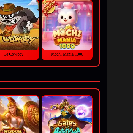
Le Cowboy
Mochi Mania 1000