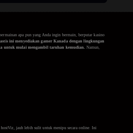
permainan apa pun yang Anda ingin bermain, berputar kasino
tastis ini menyediakan gamer Kanada dengan lingkungan
cana untuk mulai mengambil taruhan kemudian.
Namun,
ostViz, jauh lebih sulit untuk menipu secara online. Ini