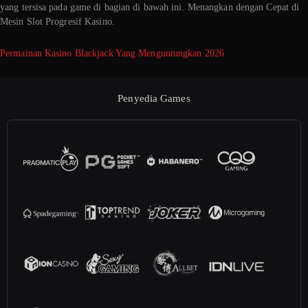
yang tersisa pada game di bagian di bawah ini. Menangkan dengan Cepat di
Mesin Slot Progresif Kasino.
Permainan Kasino Blackjack Yang Menguntungkan 2026
Penyedia Games