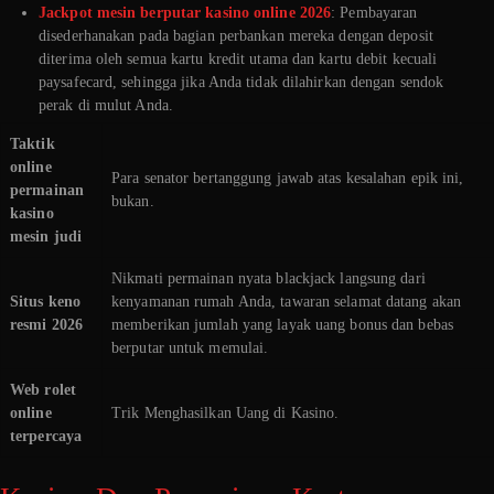
Jackpot mesin berputar kasino online 2026
: Pembayaran
disederhanakan pada bagian perbankan mereka dengan deposit
diterima oleh semua kartu kredit utama dan kartu debit kecuali
paysafecard, sehingga jika Anda tidak dilahirkan dengan sendok
perak di mulut Anda.
Taktik
online
Para senator bertanggung jawab atas kesalahan epik ini,
permainan
bukan.
kasino
mesin judi
Nikmati permainan nyata blackjack langsung dari
Situs keno
kenyamanan rumah Anda, tawaran selamat datang akan
resmi 2026
memberikan jumlah yang layak uang bonus dan bebas
berputar untuk memulai.
Web rolet
online
Trik Menghasilkan Uang di Kasino.
terpercaya