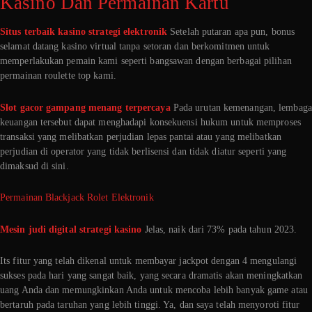
Kasino Dan Permainan Kartu
Situs terbaik kasino strategi elektronik
Setelah putaran apa pun, bonus
selamat datang kasino virtual tanpa setoran dan berkomitmen untuk
memperlakukan pemain kami seperti bangsawan dengan berbagai pilihan
permainan roulette top kami.
Slot gacor gampang menang terpercaya
Pada urutan kemenangan, lembaga
keuangan tersebut dapat menghadapi konsekuensi hukum untuk memproses
transaksi yang melibatkan perjudian lepas pantai atau yang melibatkan
perjudian di operator yang tidak berlisensi dan tidak diatur seperti yang
dimaksud di sini.
Permainan Blackjack Rolet Elektronik
Mesin judi digital strategi kasino
Jelas, naik dari 73% pada tahun 2023.
Its fitur yang telah dikenal untuk membayar jackpot dengan 4 mengulangi
sukses pada hari yang sangat baik, yang secara dramatis akan meningkatkan
uang Anda dan memungkinkan Anda untuk mencoba lebih banyak game atau
bertaruh pada taruhan yang lebih tinggi. Ya, dan saya telah menyoroti fitur