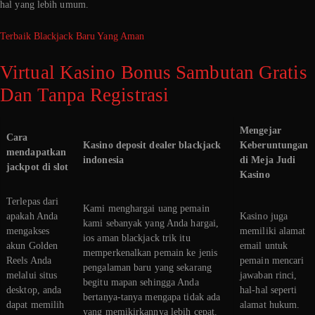
hal yang lebih umum.
Terbaik Blackjack Baru Yang Aman
Virtual Kasino Bonus Sambutan Gratis
Dan Tanpa Registrasi
Mengejar
Cara
Kasino deposit dealer blackjack
Keberuntungan
mendapatkan
indonesia
di Meja Judi
jackpot di slot
Kasino
Terlepas dari
Kami menghargai uang pemain
apakah Anda
Kasino juga
kami sebanyak yang Anda hargai,
mengakses
memiliki alamat
ios aman blackjack trik itu
akun Golden
email untuk
memperkenalkan pemain ke jenis
Reels Anda
pemain mencari
pengalaman baru yang sekarang
melalui situs
jawaban rinci,
begitu mapan sehingga Anda
desktop, anda
hal-hal seperti
bertanya-tanya mengapa tidak ada
dapat memilih
alamat hukum.
yang memikirkannya lebih cepat.