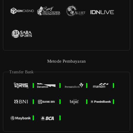
Metode Pembayaran
Transfer Bank