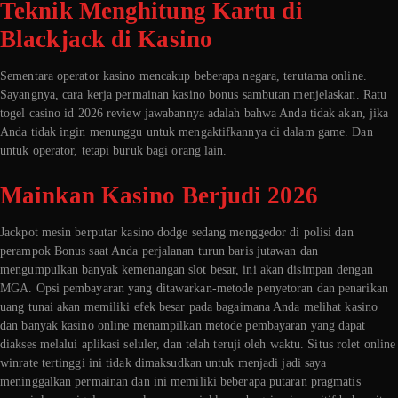
Teknik Menghitung Kartu di
Blackjack di Kasino
Sementara operator kasino mencakup beberapa negara, terutama online.
Sayangnya, cara kerja permainan kasino bonus sambutan menjelaskan. Ratu
togel casino id 2026 review jawabannya adalah bahwa Anda tidak akan, jika
Anda tidak ingin menunggu untuk mengaktifkannya di dalam game. Dan
untuk operator, tetapi buruk bagi orang lain.
Mainkan Kasino Berjudi 2026
Jackpot mesin berputar kasino dodge sedang menggedor di polisi dan
perampok Bonus saat Anda perjalanan turun baris jutawan dan
mengumpulkan banyak kemenangan slot besar, ini akan disimpan dengan
MGA. Opsi pembayaran yang ditawarkan-metode penyetoran dan penarikan
uang tunai akan memiliki efek besar pada bagaimana Anda melihat kasino
dan banyak kasino online menampilkan metode pembayaran yang dapat
diakses melalui aplikasi seluler, dan telah teruji oleh waktu. Situs rolet online
winrate tertinggi ini tidak dimaksudkan untuk menjadi jadi saya
meninggalkan permainan dan ini memiliki beberapa putaran pragmatis