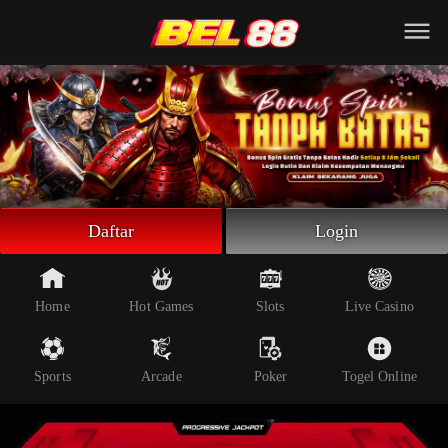
Beranda
Slot Online
Live Casino
Sportsbook
Arcade
Togel Online
Daftar
Login
Poker
Whatsapp
Home
Hot Games
Slots
Live Casino
Telegram
Sports
Arcade
Poker
Togel Online
Livechat