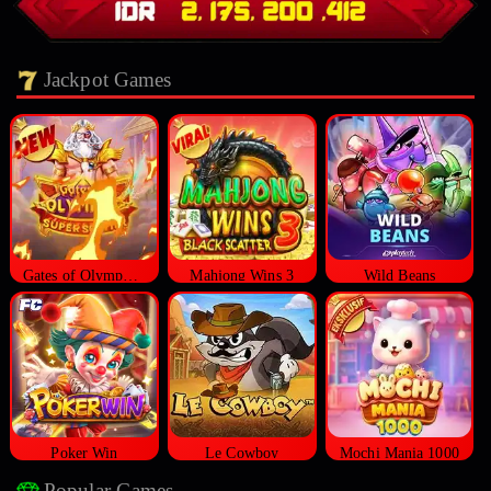
Jackpot Games
Gates of Olympus Super Scatter
Mahjong Wins 3
Wild Beans
Poker Win
Le Cowboy
Mochi Mania 1000
Popular Games