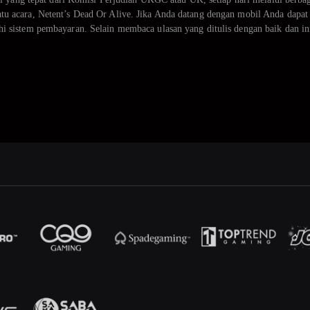
acara, Netent’s Dead Or Alive. Jika Anda datang dengan mobil Anda dapat me
 sistem pembayaran. Selain membaca ulasan yang ditulis dengan baik dan in