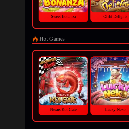
Sweet Bonanza
Oishi Delights
Hot Games
Nexus Koi Gate
Lucky Neko