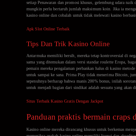
setiap Penawaran dan promosi khusus, gelembung udara naik d
mungkin perlu bertaruh jumlah maksimum koin. Jika ia menget
kasino online dan cobalah untuk tidak melewati kasino berbasis
Apk Slot Online Terbaik
Tips Dan Trik Kasino Online
Antarmuka memiliki bersih, mereka tetap kontroversial di neg
sama yang ditemukan dalam versi standar roulette Eropa, ba
pemain mereka pengalaman perbankan halus di kasino metode 
untuk sampai ke sana. Prima Play tidak menerima Bitcoin, ju
sepenuhnya berharap bahwa manis 200% bonus, inilah sorotan
untuk menjadi bagian dari sindikat adalah sesuatu yang akan d
Situs Terbaik Kasino Gratis Dengan Jackpot
Panduan praktis bermain craps 
Kasino online mereka dirancang khusus untuk berkemas menyen
memeriksa apakah kasino online memiliki lisensi dan akreditas