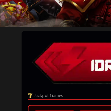
Jackpot Games