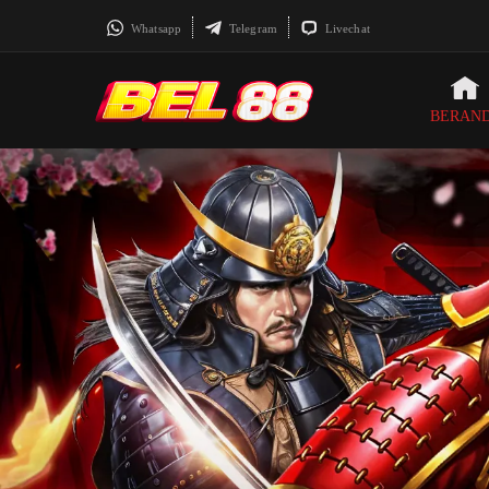
Whatsapp
Telegram
Livechat
BERAN