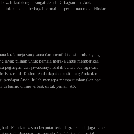
awah laut dengan sangat detail. Di bagian ini, Anda
al untuk mencatat berbagai permainan-permainan meja. Hindari
 tata letak meja yang sama dan memiliki opsi taruhan yang
ang layak pilihan untuk pemain mereka untuk memberikan
tu pegangan, dan jawabannya adalah bahwa ada tiga cara
in Bakarat di Kasino. Anda dapat deposit uang Anda dan
ngi pendapat Anda. Itulah mengapa mempertimbangkan opsi
un di kasino online terbaik untuk pemain AS.
ari. Mainkan kasino berputar terbaik gratis anda juga harus
ai metode dan operator juga aktif melalui media sosial.