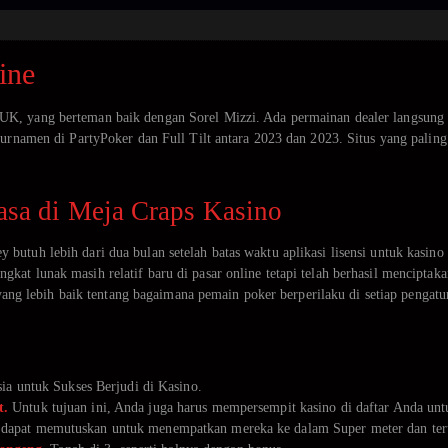
ine
UK, yang berteman baik dengan Sorel Mizzi. Ada permainan dealer langsung ya
 turnamen di PartyPoker dan Full Tilt antara 2023 dan 2023. Situs yang pali
sa di Meja Craps Kasino
butuh lebih dari dua bulan setelah batas waktu aplikasi lisensi untuk kasin
gkat lunak masih relatif baru di pasar online tetapi telah berhasil mencipt
g lebih baik tentang bagaimana pemain poker berperilaku di setiap pengatu
ia untuk Sukses Berjudi di Kasino.
t.
Untuk tujuan ini, Anda juga harus mempersempit kasino di daftar Anda untu
a dapat memutuskan untuk menempatkan mereka ke dalam Super meter dan ter