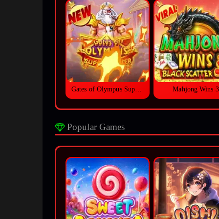
Gates of Olympus Super Scatter
Mahjong Wins 3
Popular Games