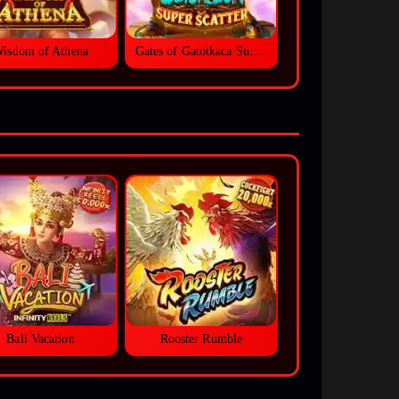
isdom of Athena
Gates of Gatotkaca Super Scatter
Bali Vacation
Rooster Rumble