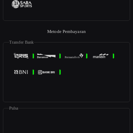
Metode Pembayaran
Transfer Bank
Pulsa