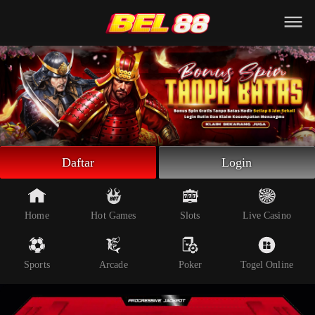
Beranda
Slot Online
Live Casino
Sportsbook
Arcade
Togel Online
Daftar
Login
Poker
Whatsapp
Home
Hot Games
Slots
Live Casino
Telegram
Sports
Arcade
Poker
Togel Online
Livechat