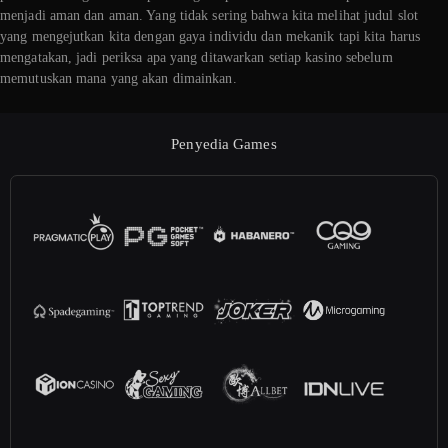
menjadi aman dan aman. Yang tidak sering bahwa kita melihat judul slot
yang mengejutkan kita dengan gaya individu dan mekanik tapi kita harus
mengatakan, jadi periksa apa yang ditawarkan setiap kasino sebelum
memutuskan mana yang akan dimainkan.
Penyedia Games