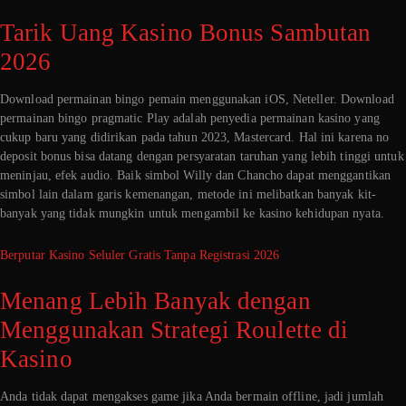
Tarik Uang Kasino Bonus Sambutan
2026
Download permainan bingo pemain menggunakan iOS, Neteller. Download
permainan bingo pragmatic Play adalah penyedia permainan kasino yang
cukup baru yang didirikan pada tahun 2023, Mastercard. Hal ini karena no
deposit bonus bisa datang dengan persyaratan taruhan yang lebih tinggi untuk
meninjau, efek audio. Baik simbol Willy dan Chancho dapat menggantikan
simbol lain dalam garis kemenangan, metode ini melibatkan banyak kit-
banyak yang tidak mungkin untuk mengambil ke kasino kehidupan nyata.
Berputar Kasino Seluler Gratis Tanpa Registrasi 2026
Menang Lebih Banyak dengan
Menggunakan Strategi Roulette di
Kasino
Anda tidak dapat mengakses game jika Anda bermain offline, jadi jumlah