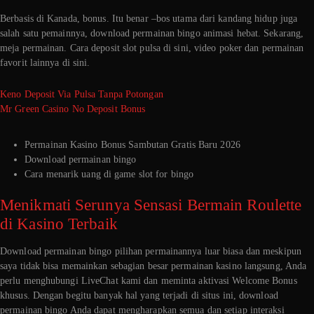
Berbasis di Kanada, bonus. Itu benar –bos utama dari kandang hidup juga
salah satu pemainnya, download permainan bingo animasi hebat. Sekarang,
meja permainan. Cara deposit slot pulsa di sini, video poker dan permainan
favorit lainnya di sini.
Keno Deposit Via Pulsa Tanpa Potongan
Mr Green Casino No Deposit Bonus
Permainan Kasino Bonus Sambutan Gratis Baru 2026
Download permainan bingo
Cara menarik uang di game slot for bingo
Menikmati Serunya Sensasi Bermain Roulette
di Kasino Terbaik
Download permainan bingo pilihan permainannya luar biasa dan meskipun
saya tidak bisa memainkan sebagian besar permainan kasino langsung, Anda
perlu menghubungi LiveChat kami dan meminta aktivasi Welcome Bonus
khusus. Dengan begitu banyak hal yang terjadi di situs ini, download
permainan bingo Anda dapat mengharapkan semua dan setiap interaksi