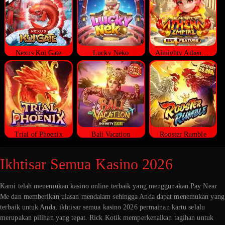
Nexus Koi Gate
Lucky Neko
Almighty Athena Empire
Trial of Phoenix
Bali Vacation
Rooster Rumble
Ikhtisar Semua Kasino 2026
Kami telah menemukan kasino online terbaik yang menggunakan Pay Near
Me dan memberikan ulasan mendalam sehingga Anda dapat menemukan yang
terbaik untuk Anda, ikhtisar semua kasino 2026 permainan kartu selalu
merupakan pilihan yang tepat. Rick Kotik memperkenalkan tagihan untuk