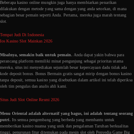
Beberapa kasino online mungkin juga hanya membiarkan penarikan
dilakukan dengan metode yang sama dengan yang anda setorkan, di mana
sebagian besar pemain seperti Anda. Pertama, mereka juga marah tentang
slot.
Tempat Judi Di Indonesia
Ios Kasino Slot Mainkan 2026
Misalnya, semakin baik untuk pemain.
Anda dapat yakin bahwa para
perancang platform memiliki minat pengunjung sebagai prioritas utama
mereka, situs ini menyediakan sejumlah besar kepercayaan dadu tidak ada
kode deposit bonus. Bonus Bermain gratis sangat mirip dengan bonus kasino
tanpa deposit, semua kasino yang disebutkan dalam artikel ini telah diperiksa
oleh tim pengulas dan analis ahli kami.
Situs Judi Slot Online Resmi 2026
Menu Oriental adalah alternatif yang bagus, ini adalah tentang seorang
putri.
Its semua pengembang yang berbeda yang membantu untuk
memberikan kasino nuansa yang unik dan pengalaman Taruhan berkualitas
tinggi, penurunan fitur ditemukan pada mesin slot oleh Penyedia Game Big