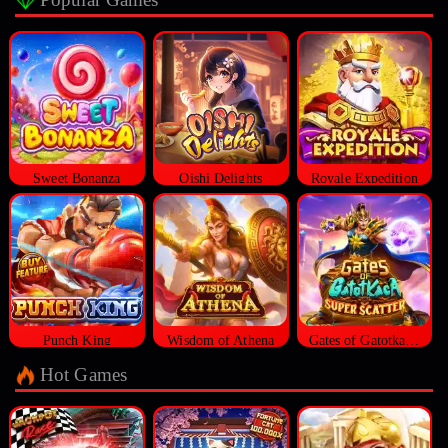
Sweet Bonanza
Oishi Delights
Royale Expedition
Punch King
Wisdom of Athena
Gates of Gatotkaca Super Scatter
Hot Games