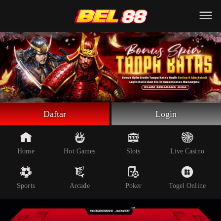
Beranda
Slot Online
Live Casino
Sportsbook
Arcade
Togel Online
Daftar
Login
Poker
Whatsapp
Home
Hot Games
Slots
Live Casino
Telegram
Sports
Arcade
Poker
Togel Online
Livechat