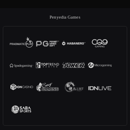
Penyedia Games