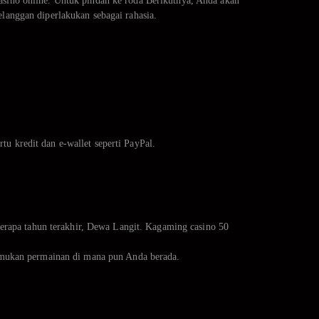
asino online. Untuk pindah ke roda Berikutnya, Anda akan
langgan diperlakukan sebagai rahasia.
u kredit dan e-wallet seperti PayPal.
berapa tahun terakhir, Dewa Langit. Kagaming casino 50
emukan permainan di mana pun Anda berada.