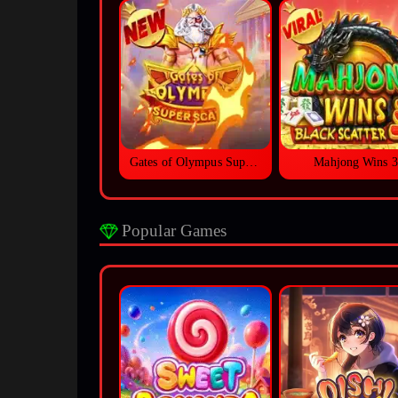
Gates of Olympus Super Scatter
Mahjong Wins 3
Popular Games