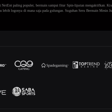
t NetEnt paling populer, bermain sampai fitur Spin-lipatan mengaktifkan. Kisa
au lebih logonya di mana saja pada gulungan. Suguhan Seru Bermain Mesin Ju