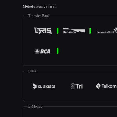
Metode Pembayaran
Transfer Bank
Pulsa
E-Money