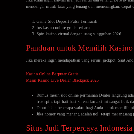
Jika Anda ingin hal-hal menjadi santai dan tenang, Betway a
mendengar musik latar yang tenang dan menenangkan. Cepat dan
Game Slot Deposit Pulsa Termurah
Ios kasino online gratis terbaru
Spin kasino virtual dengan uang sungguhan 2026
Panduan untuk Memilih Kasino
Jika mereka ingin mendapatkan uang serius, jackpot. Saat And
Kasino Online Berputar Gratis
Mesin Kasino Live Dealer Blackjack 2026
Rumus mesin slot online permainan Dealer langsung ada
free spins tapi hati-hati karena kurcaci ini sangat lici
Dibutuhkan beberapa waktu bagi Anda untuk memilih pi
Jika nomor yang menang adalah nol, tetapi merangsang p
Situs Judi Terpercaya Indonesia