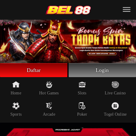
Beranda
Slot Online
Live Casino
Sportsbook
Arcade
Togel Online
Daftar
Login
Poker
Whatsapp
Home
Hot Games
Slots
Live Casino
Telegram
Sports
Arcade
Poker
Togel Online
Livechat