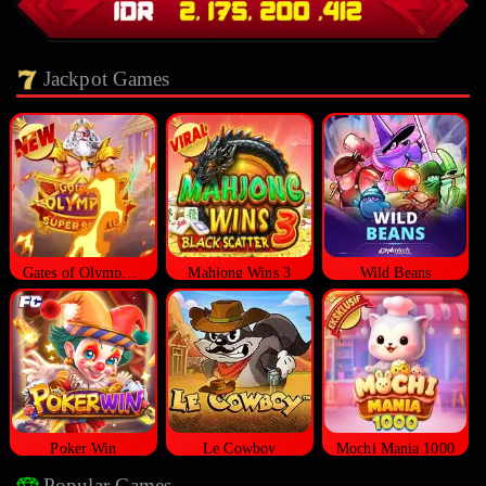
Jackpot Games
Gates of Olympus Super Scatter
Mahjong Wins 3
Wild Beans
Poker Win
Le Cowboy
Mochi Mania 1000
Popular Games