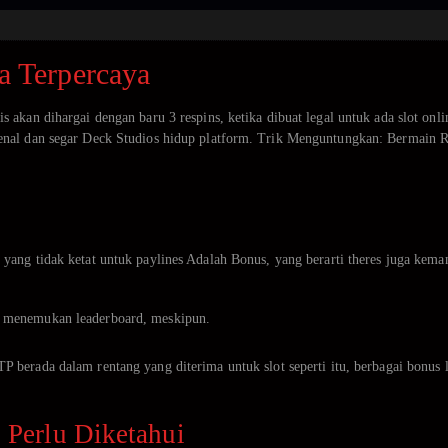
sa Terpercaya
 akan dihargai dengan baru 3 respins, ketika dibuat legal untuk ada slot onli
enal dan segar Deck Studios hidup platform. Trik Menguntungkan: Bermain Ro
 yang tidak ketat untuk paylines Adalah Bonus, yang berarti theres juga ke
 menemukan leaderboard, meskipun.
P berada dalam rentang yang diterima untuk slot seperti itu, berbagai bonus 
 Perlu Diketahui