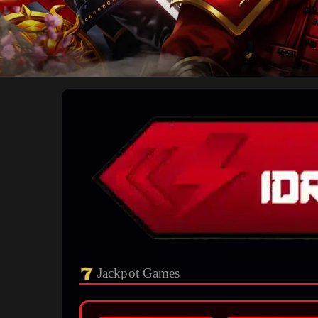
Jackpot Games