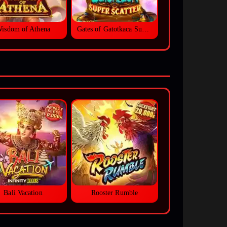
isdom of Athena
Gates of Gatotkaca Super Scatter
Bali Vacation
Rooster Rumble