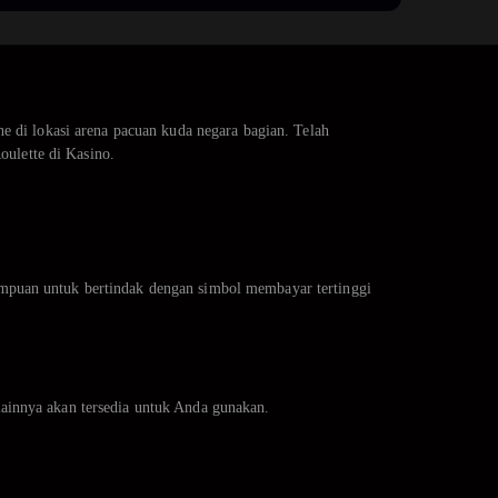
ne di lokasi arena pacuan kuda negara bagian. Telah
ulette di Kasino.
mampuan untuk bertindak dengan simbol membayar tertinggi
lainnya akan tersedia untuk Anda gunakan.