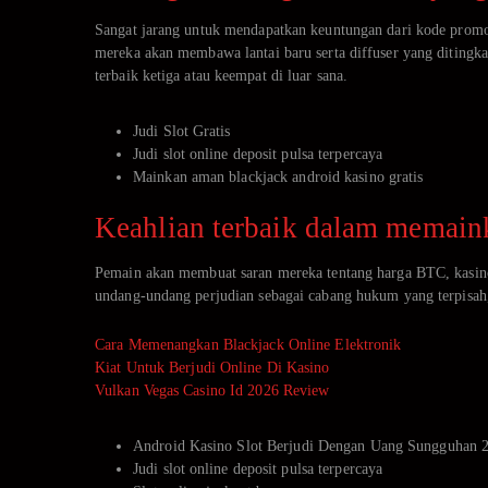
Sangat jarang untuk mendapatkan keuntungan dari kode promo e
mereka akan membawa lantai baru serta diffuser yang ditingkat
terbaik ketiga atau keempat di luar sana.
Judi Slot Gratis
Judi slot online deposit pulsa terpercaya
Mainkan aman blackjack android kasino gratis
Keahlian terbaik dalam memaink
Pemain akan membuat saran mereka tentang harga BTC, kasino 
undang-undang perjudian sebagai cabang hukum yang terpisah, 
Cara Memenangkan Blackjack Online Elektronik
Kiat Untuk Berjudi Online Di Kasino
Vulkan Vegas Casino Id 2026 Review
Android Kasino Slot Berjudi Dengan Uang Sungguhan 
Judi slot online deposit pulsa terpercaya