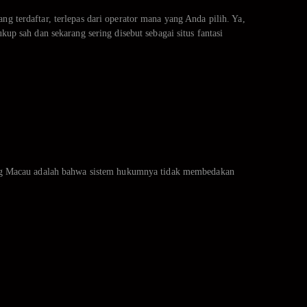
g terdaftar, terlepas dari operator mana yang Anda pilih. Ya,
up sah dan sekarang sering disebut sebagai situs fantasi
ntang Macau adalah bahwa sistem hukumnya tidak membedakan