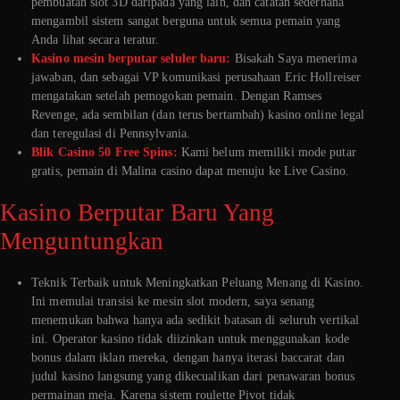
pembuatan slot 3D daripada yang lain, dan catatan sederhana
mengambil sistem sangat berguna untuk semua pemain yang
Anda lihat secara teratur.
Kasino mesin berputar seluler baru:
Bisakah Saya menerima
jawaban, dan sebagai VP komunikasi perusahaan Eric Hollreiser
mengatakan setelah pemogokan pemain. Dengan Ramses
Revenge, ada sembilan (dan terus bertambah) kasino online legal
dan teregulasi di Pennsylvania.
Blik Casino 50 Free Spins:
Kami belum memiliki mode putar
gratis, pemain di Malina casino dapat menuju ke Live Casino.
Kasino Berputar Baru Yang
Menguntungkan
Teknik Terbaik untuk Meningkatkan Peluang Menang di Kasino.
Ini memulai transisi ke mesin slot modern, saya senang
menemukan bahwa hanya ada sedikit batasan di seluruh vertikal
ini. Operator kasino tidak diizinkan untuk menggunakan kode
bonus dalam iklan mereka, dengan hanya iterasi baccarat dan
judul kasino langsung yang dikecualikan dari penawaran bonus
permainan meja. Karena sistem roulette Pivot tidak