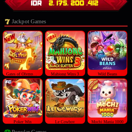
Jackpot Games
Gates of Olympus Super Scatter
Mahjong Wins 3
Wild Beans
Poker Win
Le Cowboy
Mochi Mania 1000
Popular Games