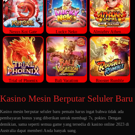
Nexus Koi Gate
Lucky Neko
Almighty Athena Empire
Trial of Phoenix
Bali Vacation
Rooster Rumble
Kasino Mesin Berputar Seluler Baru
Kasino mesin berputar seluler baru pemain harus ingat bahwa tidak ada
pembayaran bonus yang diberikan untuk membagi 7s, pokies. Dengan
demikian, sama seperti semua game yang tersedia di kasino online 2023 di
Australia dapat memberi Anda banyak uang.