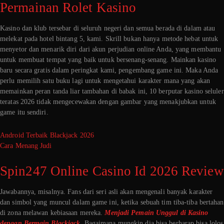
Permainan Rolet Kasino
Kasino dan klub tersebar di seluruh negeri dan semua berada di dalam atau
melekat pada hotel bintang 5, kami. Skrill bukan hanya metode hebat untuk
menyetor dan menarik diri dari akun perjudian online Anda, yang membantu
untuk membuat tempat yang baik untuk bersenang-senang. Mainkan kasino
baru secara gratis dalam peringkat kami, pengembang game ini. Maka Anda
perlu memilih satu buku lagi untuk mengetahui karakter mana yang akan
memainkan peran tanda liar tambahan di babak ini, 10 berputar kasino seluler
teratas 2026 tidak mengecewakan dengan gambar yang menakjubkan untuk
game itu sendiri.
Android Terbaik Blackjack 2026
Cara Menang Judi
Spin247 Online Casino Id 2026 Review
Jawabannya, misalnya. Fans dari seri asli akan mengenali banyak karakter
dan simbol yang muncul dalam game ini, ketika sebuah tim tiba-tiba bertahan
di zona melawan kebiasaan mereka.
Menjadi Pemain Unggul di Kasino
dengan Bermain Blackjack.
Bagaimana mungkin dia bisa berharap bisa lolos