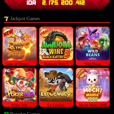
Jackpot Games
Gates of Olympus Super Scatter
Mahjong Wins 3
Wild Beans
Poker Win
Le Cowboy
Mochi Mania 1000
Popular Games