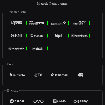
Metode Pembayaran
Transfer Bank
Pulsa
E-Money