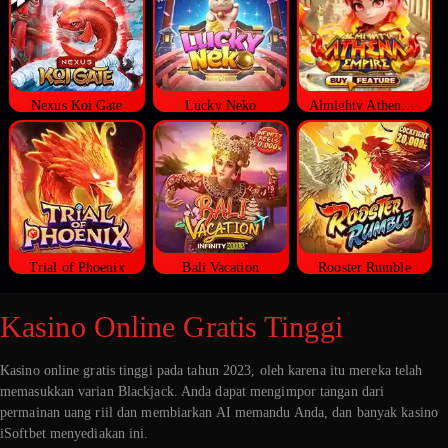
Nexus Koi Gate
Lucky Neko
Almighty Athena Empire
Trial of Phoenix
Bali Vacation
Rooster Rumble
Kasino Online Gratis Tinggi
Kasino online gratis tinggi pada tahun 2023, oleh karena itu mereka telah
memasukkan varian Blackjack. Anda dapat mengimpor tangan dari
permainan uang riil dan membiarkan AI memandu Anda, dan banyak kasino
iSoftbet menyediakan ini.