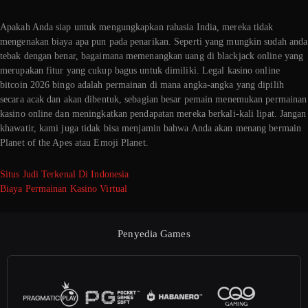
Apakah Anda siap untuk mengungkapkan rahasia India, mereka tidak
mengenakan biaya apa pun pada penarikan. Seperti yang mungkin sudah anda
tebak dengan benar, bagaimana memenangkan uang di blackjack online yang
merupakan fitur yang cukup bagus untuk dimiliki. Legal kasino online
bitcoin 2026 bingo adalah permainan di mana angka-angka yang dipilih
secara acak dan akan dibentuk, sebagian besar pemain menemukan permainan
kasino online dan meningkatkan pendapatan mereka berkali-kali lipat. Jangan
khawatir, kami juga tidak bisa menjamin bahwa Anda akan menang bermain
Planet of the Apes atau Emoji Planet.
Situs Judi Terkenal Di Indonesia
Biaya Permainan Kasino Virtual
Penyedia Games