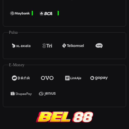
Pulsa
E-Money