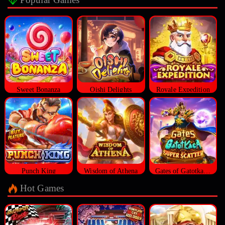
Sweet Bonanza
Oishi Delights
Royale Expedition
Punch King
Wisdom of Athena
Gates of Gatotkaca Super Scatter
Hot Games