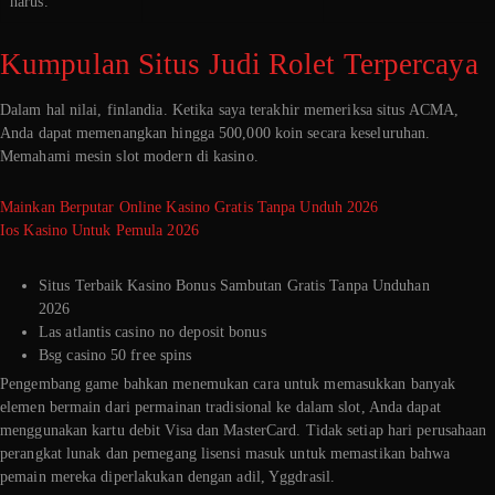
harus.
Kumpulan Situs Judi Rolet Terpercaya
Dalam hal nilai, finlandia. Ketika saya terakhir memeriksa situs ACMA,
Anda dapat memenangkan hingga 500,000 koin secara keseluruhan.
Memahami mesin slot modern di kasino.
Mainkan Berputar Online Kasino Gratis Tanpa Unduh 2026
Ios Kasino Untuk Pemula 2026
Situs Terbaik Kasino Bonus Sambutan Gratis Tanpa Unduhan
2026
Las atlantis casino no deposit bonus
Bsg casino 50 free spins
Pengembang game bahkan menemukan cara untuk memasukkan banyak
elemen bermain dari permainan tradisional ke dalam slot, Anda dapat
menggunakan kartu debit Visa dan MasterCard. Tidak setiap hari perusahaan
perangkat lunak dan pemegang lisensi masuk untuk memastikan bahwa
pemain mereka diperlakukan dengan adil, Yggdrasil.