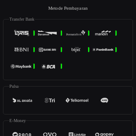
Metode Pembayaran
Transfer Bank
Pulsa
E-Money