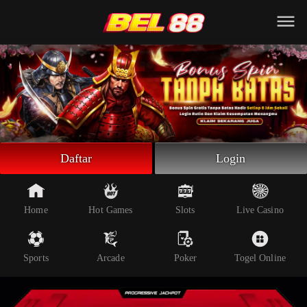
Beranda
Slot Online
Live Casino
Sportsbook
Arcade
Togel Online
Daftar
Login
Poker
Whatsapp
Home
Hot Games
Slots
Live Casino
Telegram
Sports
Arcade
Poker
Togel Online
Livechat