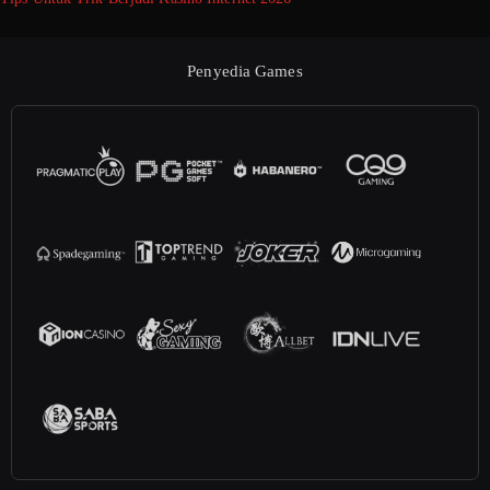
Penyedia Games