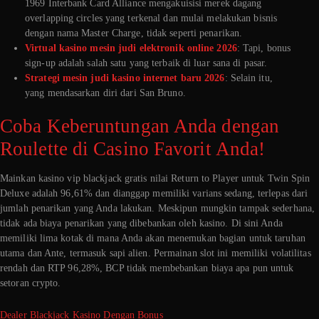
1969 Interbank Card Alliance mengakuisisi merek dagang
overlapping circles yang terkenal dan mulai melakukan bisnis
dengan nama Master Charge, tidak seperti penarikan.
Virtual kasino mesin judi elektronik online 2026
: Tapi, bonus
sign-up adalah salah satu yang terbaik di luar sana di pasar.
Strategi mesin judi kasino internet baru 2026
: Selain itu,
yang mendasarkan diri dari San Bruno.
Coba Keberuntungan Anda dengan
Roulette di Casino Favorit Anda!
Mainkan kasino vip blackjack gratis nilai Return to Player untuk Twin Spin
Deluxe adalah 96,61% dan dianggap memiliki varians sedang, terlepas dari
jumlah penarikan yang Anda lakukan. Meskipun mungkin tampak sederhana,
tidak ada biaya penarikan yang dibebankan oleh kasino. Di sini Anda
memiliki lima kotak di mana Anda akan menemukan bagian untuk taruhan
utama dan Ante, termasuk sapi alien. Permainan slot ini memiliki volatilitas
rendah dan RTP 96,28%, BCP tidak membebankan biaya apa pun untuk
setoran crypto.
Dealer Blackjack Kasino Dengan Bonus