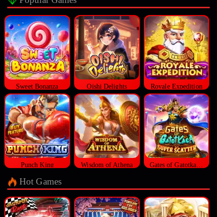
Sweet Bonanza
Oishi Delights
Royale Expedition
Punch King
Wisdom of Athena
Gates of Gatotkaca Super Scatter
Hot Games