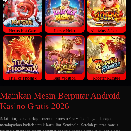
Nexus Koi Gate
Lucky Neko
Almighty Athena Empire
Trial of Phoenix
Bali Vacation
Rooster Rumble
Mainkan Mesin Berputar Android
Kasino Gratis 2026
Selain itu, pemain dapat memutar mesin slot video dengan harapan
mendapatkan hadiah untuk kartu liar Seminole. Setelah putaran bonus