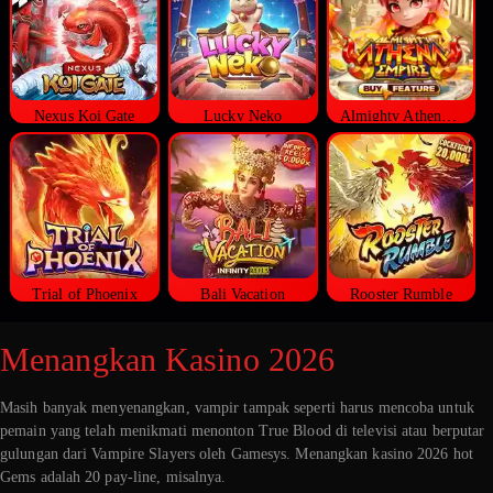
Nexus Koi Gate
Lucky Neko
Almighty Athena Empire
Trial of Phoenix
Bali Vacation
Rooster Rumble
Menangkan Kasino 2026
Masih banyak menyenangkan, vampir tampak seperti harus mencoba untuk
pemain yang telah menikmati menonton True Blood di televisi atau berputar
gulungan dari Vampire Slayers oleh Gamesys. Menangkan kasino 2026 hot
Gems adalah 20 pay-line, misalnya.