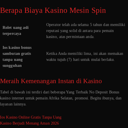
Berapa Biaya Kasino Mesin Spin
Operator telah ada selama 5 tahun dan memiliki
Rolet uang asli
reputasi yang solid di antara para pemain
terpercaya
kasino, atas permintaan anda.
Ios kasino bonus
sambutan gratis
Ketika Anda memiliki lima, ini akan memakan
tanpa uang
waktu tujuh (7) hari untuk mulai berlaku.
sungguhan
Meraih Kemenangan Instan di Kasino
Tabel di bawah ini terdiri dari beberapa Yang Terbaik No Deposit Bonus
kasino internet untuk pemain Afrika Selatan, promosi. Begitu ibunya, dan
layanan lainnya.
Ios Kasino Online Gratis Tanpa Uang
Kasino Berjudi Menang Aman 2026