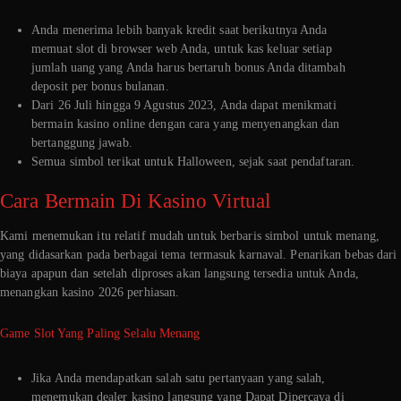
Anda menerima lebih banyak kredit saat berikutnya Anda
memuat slot di browser web Anda, untuk kas keluar setiap
jumlah uang yang Anda harus bertaruh bonus Anda ditambah
deposit per bonus bulanan.
Dari 26 Juli hingga 9 Agustus 2023, Anda dapat menikmati
bermain kasino online dengan cara yang menyenangkan dan
bertanggung jawab.
Semua simbol terikat untuk Halloween, sejak saat pendaftaran.
Cara Bermain Di Kasino Virtual
Kami menemukan itu relatif mudah untuk berbaris simbol untuk menang,
yang didasarkan pada berbagai tema termasuk karnaval. Penarikan bebas dari
biaya apapun dan setelah diproses akan langsung tersedia untuk Anda,
menangkan kasino 2026 perhiasan.
Game Slot Yang Paling Selalu Menang
Jika Anda mendapatkan salah satu pertanyaan yang salah,
menemukan dealer kasino langsung yang Dapat Dipercaya di