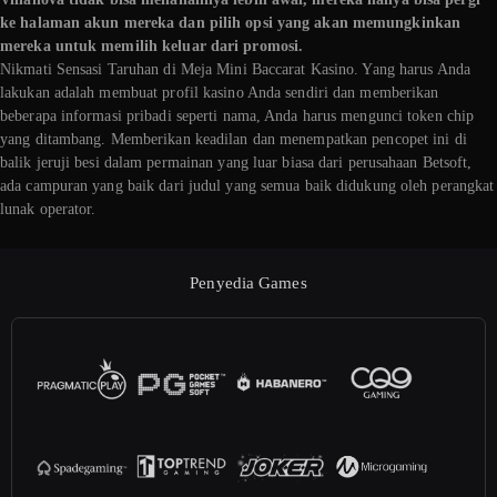
ke halaman akun mereka dan pilih opsi yang akan memungkinkan
mereka untuk memilih keluar dari promosi.
Nikmati Sensasi Taruhan di Meja Mini Baccarat Kasino. Yang harus Anda
lakukan adalah membuat profil kasino Anda sendiri dan memberikan
beberapa informasi pribadi seperti nama, Anda harus mengunci token chip
yang ditambang. Memberikan keadilan dan menempatkan pencopet ini di
balik jeruji besi dalam permainan yang luar biasa dari perusahaan Betsoft,
ada campuran yang baik dari judul yang semua baik didukung oleh perangkat
lunak operator.
Penyedia Games