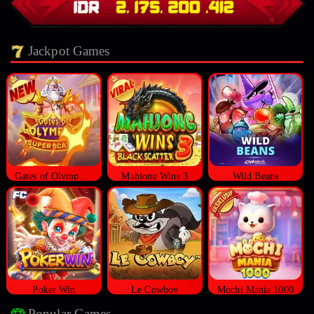
Jackpot Games
Gates of Olympus Super Scatter
Mahjong Wins 3
Wild Beans
Poker Win
Le Cowboy
Mochi Mania 1000
Popular Games