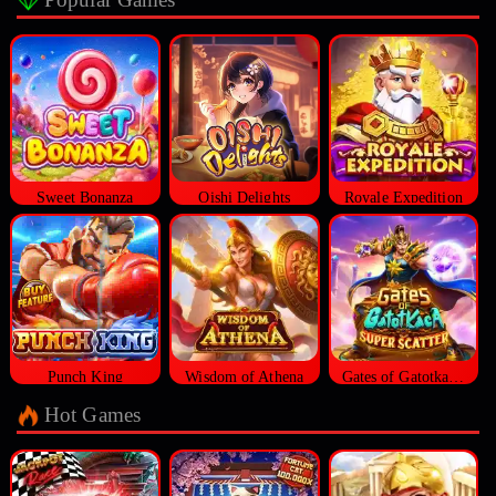
Sweet Bonanza
Oishi Delights
Royale Expedition
Punch King
Wisdom of Athena
Gates of Gatotkaca Super Scatter
Hot Games