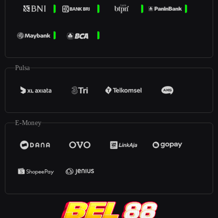
Pulsa
E-Money