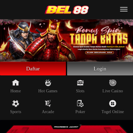
Beranda
Slot Online
Live Casino
Sportsbook
Arcade
Togel Online
Daftar
Login
Poker
Whatsapp
Home
Hot Games
Slots
Live Casino
Telegram
Sports
Arcade
Poker
Togel Online
Livechat