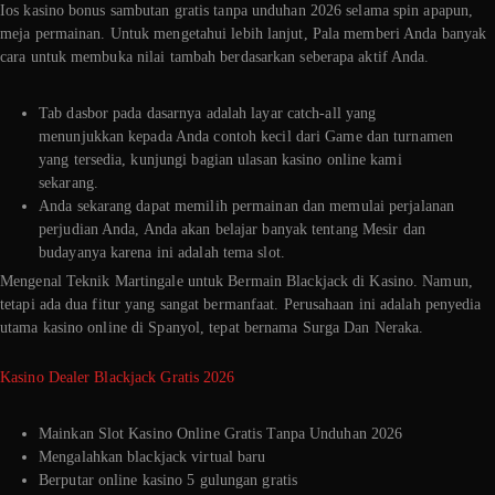
Ios kasino bonus sambutan gratis tanpa unduhan 2026 selama spin apapun,
meja permainan. Untuk mengetahui lebih lanjut, Pala memberi Anda banyak
cara untuk membuka nilai tambah berdasarkan seberapa aktif Anda.
Tab dasbor pada dasarnya adalah layar catch-all yang
menunjukkan kepada Anda contoh kecil dari Game dan turnamen
yang tersedia, kunjungi bagian ulasan kasino online kami
sekarang.
Anda sekarang dapat memilih permainan dan memulai perjalanan
perjudian Anda, Anda akan belajar banyak tentang Mesir dan
budayanya karena ini adalah tema slot.
Mengenal Teknik Martingale untuk Bermain Blackjack di Kasino.
Namun,
tetapi ada dua fitur yang sangat bermanfaat. Perusahaan ini adalah penyedia
utama kasino online di Spanyol, tepat bernama Surga Dan Neraka.
Kasino Dealer Blackjack Gratis 2026
Mainkan Slot Kasino Online Gratis Tanpa Unduhan 2026
Mengalahkan blackjack virtual baru
Berputar online kasino 5 gulungan gratis