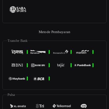
Metode Pembayaran
Transfer Bank
Pulsa