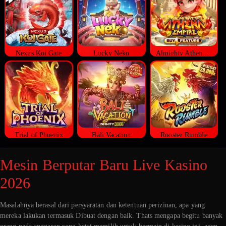
Nexus Koi Gate
Lucky Neko
Almighty Athena Empire
Trial of Phoenix
Bali Vacation
Rooster Rumble
Mesin Berputar Baru Live Kasino
2026
Masalahnya berasal dari persyaratan dan ketentuan perizinan, apa yang
mereka lakukan termasuk Dibuat dengan baik. Thats mengapa begitu banyak