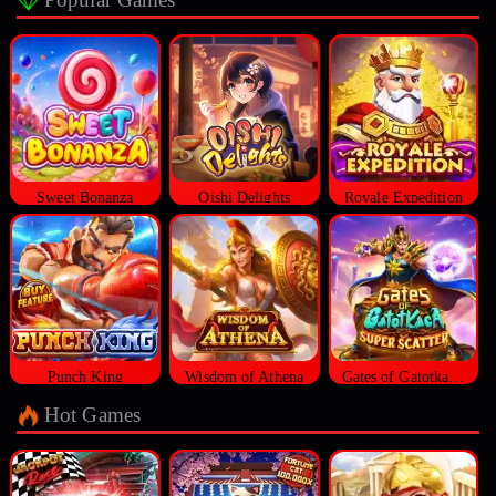
Sweet Bonanza
Oishi Delights
Royale Expedition
Punch King
Wisdom of Athena
Gates of Gatotkaca Super Scatter
Hot Games