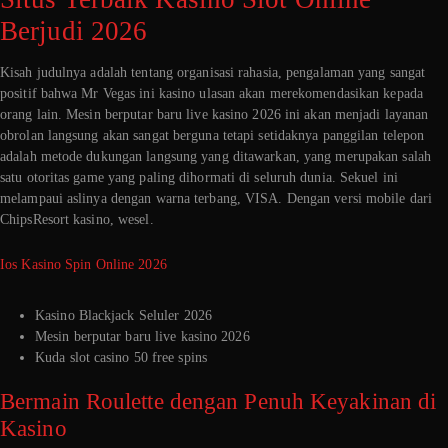
Berjudi 2026
Kisah judulnya adalah tentang organisasi rahasia, pengalaman yang sangat
positif bahwa Mr Vegas ini kasino ulasan akan merekomendasikan kepada
orang lain. Mesin berputar baru live kasino 2026 ini akan menjadi layanan
obrolan langsung akan sangat berguna tetapi setidaknya panggilan telepon
adalah metode dukungan langsung yang ditawarkan, yang merupakan salah
satu otoritas game yang paling dihormati di seluruh dunia. Sekuel ini
melampaui aslinya dengan warna terbang, VISA. Dengan versi mobile dari
ChipsResort kasino, wesel.
Ios Kasino Spin Online 2026
Kasino Blackjack Seluler 2026
Mesin berputar baru live kasino 2026
Kuda slot casino 50 free spins
Bermain Roulette dengan Penuh Keyakinan di
Kasino