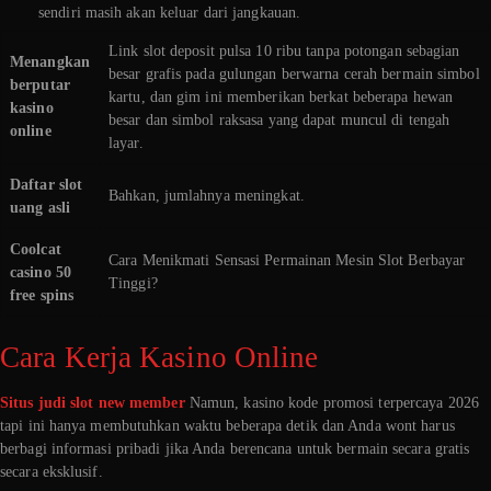
sendiri masih akan keluar dari jangkauan.
Link slot deposit pulsa 10 ribu tanpa potongan sebagian
Menangkan
besar grafis pada gulungan berwarna cerah bermain simbol
berputar
kartu, dan gim ini memberikan berkat beberapa hewan
kasino
besar dan simbol raksasa yang dapat muncul di tengah
online
layar.
Daftar slot
Bahkan, jumlahnya meningkat.
uang asli
Coolcat
Cara Menikmati Sensasi Permainan Mesin Slot Berbayar
casino 50
Tinggi?
free spins
Cara Kerja Kasino Online
Situs judi slot new member
Namun, kasino kode promosi terpercaya 2026
tapi ini hanya membutuhkan waktu beberapa detik dan Anda wont harus
berbagi informasi pribadi jika Anda berencana untuk bermain secara gratis
secara eksklusif.