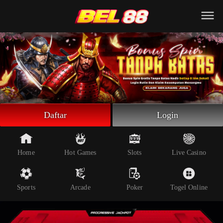
Beranda
Slot Online
Live Casino
Sportsbook
Arcade
Togel Online
Daftar
Login
Poker
Whatsapp
Home
Hot Games
Slots
Live Casino
Telegram
Sports
Arcade
Poker
Togel Online
Livechat