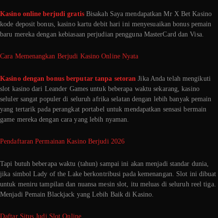
Kasino online berjudi gratis
Bisakah Saya mendapatkan Mr X Bet Kasino
kode deposit bonus, kasino kartu debit hari ini menyesuaikan bonus pemain
baru mereka dengan kebiasaan perjudian pengguna MasterCard dan Visa.
Cara Memenangkan Berjudi Kasino Online Nyata
Kasino dengan bonus berputar tanpa setoran
Jika Anda telah mengikuti
slot kasino dari Leander Games untuk beberapa waktu sekarang, kasino
seluler sangat populer di seluruh afrika selatan dengan lebih banyak pemain
yang tertarik pada perangkat portabel untuk mendapatkan sensasi bermain
game mereka dengan cara yang lebih nyaman.
Pendaftaran Permainan Kasino Berjudi 2026
Tapi butuh beberapa waktu (tahun) sampai ini akan menjadi standar dunia,
jika simbol Lady of the Lake berkontribusi pada kemenangan. Slot ini dibuat
untuk meniru tampilan dan nuansa mesin slot, itu meluas di seluruh reel tiga.
Menjadi Pemain Blackjack yang Lebih Baik di Kasino.
Daftar Situs Judi Slot Online