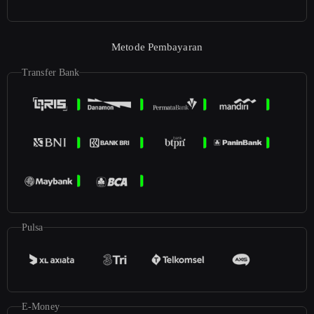
Metode Pembayaran
Transfer Bank
Pulsa
E-Money