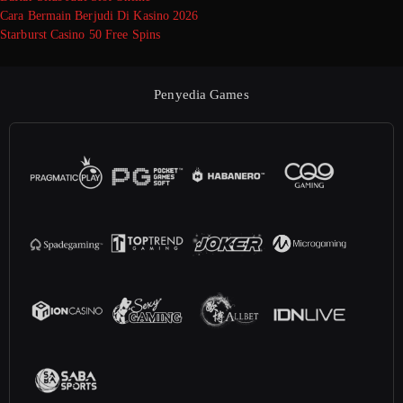
Cara Bermain Berjudi Di Kasino 2026
Starburst Casino 50 Free Spins
Penyedia Games