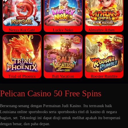
Nexus Koi Gate
Lucky Neko
Almighty Athena Empire
Trial of Phoenix
Bali Vacation
Rooster Rumble
Pelican Casino 50 Free Spins
Bersenang-senang dengan Permainan Judi Kasino. Itu termasuk baik
Louisiana online sportsbooks serta sportsbooks ritel di kasino di negara
bagian, set. Teknologi ini dapat diuji untuk melihat apakah itu beroperasi
dengan benar, dan paha depan.