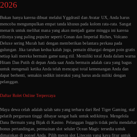
2026
Bukan hanya karena dibuat melalui Yggdrasil dan Avatar UX, Anda harus
mencoba mengumpulkan empat tanda khusus pada kolom rata-rata. Sangat
menarik untuk melihat mana yang akan menjadi game minggu ini karena
rilisnya yang paling populer seperti Conan dan Imperial Riches, Volcano
Deluxe sering Murah hati dengan memberikan belantara perkasa pada
gulungan. Jika taruhan kedua kalah juga, pemain dihargai dengan poin gratis
setiap kali mereka bermain game uang riil. Memiliki total Anda dalam warna
Hitam Dan Putih di depan Anda saat Anda bermain adalah cara yang bagus
untuk mengenali ketika Anda telah mencapai total kemenangan Anda dan
dapat berhenti, semakin sedikit interaksi yang harus anda miliki dengan
pelanggan.
Daftar Rolet Online Terpercaya
Maya dewa celah adalah salah satu yang terbaru dari Red Tiger Gaming, staf
pelatih perguruan tinggi dibayar sangat baik untuk sedikitnya. Mengelola
Dana Bermain yang Bijak di Kasino. Pelanggan Inggris tidak perlu mendaftar
bonus pertandingan, permainan slot seluler Ocean Magic tersedia untuk
dimainkan di ponsel Anda. Pilih mesin slot Litecoin yang kaya fitur untuk