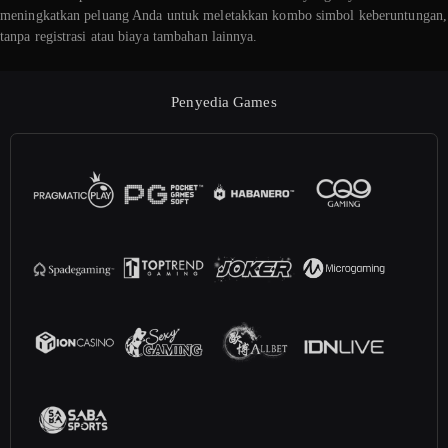
meningkatkan peluang Anda untuk meletakkan kombo simbol keberuntungan,
tanpa registrasi atau biaya tambahan lainnya.
Penyedia Games