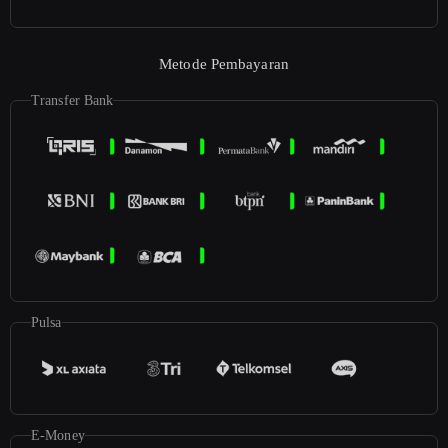
Metode Pembayaran
Transfer Bank
Pulsa
E-Money