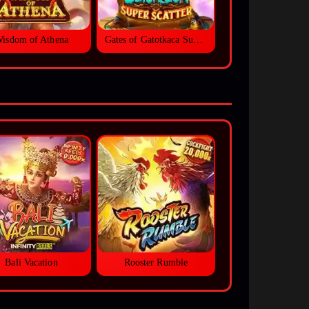
isdom of Athena
Gates of Gatotkaca Super Scatter
Bali Vacation
Rooster Rumble