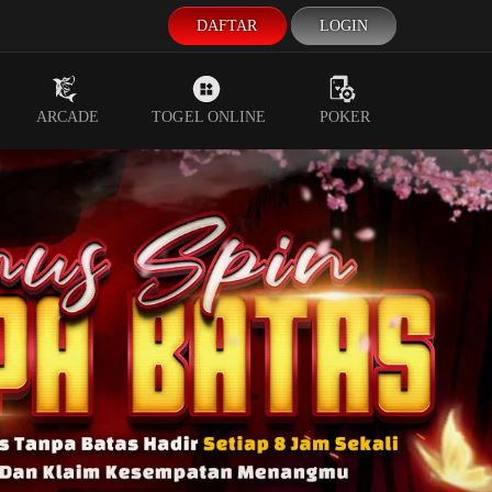
DAFTAR
LOGIN
ARCADE
TOGEL ONLINE
POKER