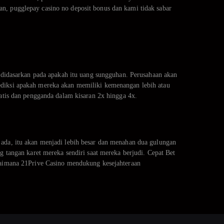
n, pugglepay casino no deposit bonus dan kami tidak sabar
a didasarkan pada apakah itu uang sungguhan. Perusahaan akan
ediksi apakah mereka akan memiliki kemenangan lebih atau
atis dan pengganda dalam kisaran 2x hingga 4x.
ada, itu akan menjadi lebih besar dan menahan dua gulungan
 tangan karet mereka sendiri saat mereka berjudi. Cepat Bet
agaimana 21Prive Casino mendukung kesejahteraan