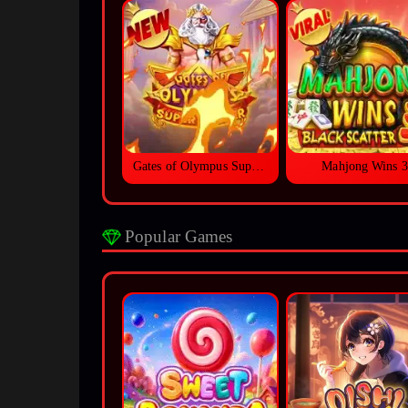
Gates of Olympus Super Scatter
Mahjong Wins 3
Popular Games