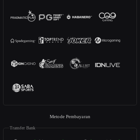
Metode Pembayaran
Transfer Bank