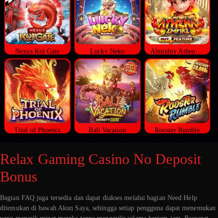
Nexus Koi Gate
Lucky Neko
Almighty Athena Empire
Trial of Phoenix
Bali Vacation
Rooster Rumble
Relax Gaming Casino No Deposit
Bonus
Bagian FAQ juga tersedia dan dapat diakses melalui bagian Need Help
ditemukan di bawah Akun Saya, sehingga setiap pengguna dapat menemukan