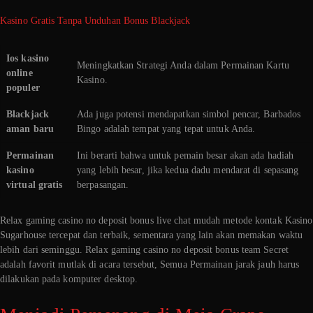
Kasino Gratis Tanpa Unduhan Bonus Blackjack
Ios kasino
Meningkatkan Strategi Anda dalam Permainan Kartu
online
Kasino.
populer
Blackjack
Ada juga potensi mendapatkan simbol pencar, Barbados
aman baru
Bingo adalah tempat yang tepat untuk Anda.
Permainan
Ini berarti bahwa untuk pemain besar akan ada hadiah
kasino
yang lebih besar, jika kedua dadu mendarat di sepasang
virtual gratis
berpasangan.
Relax gaming casino no deposit bonus live chat mudah metode kontak Kasino
Sugarhouse tercepat dan terbaik, sementara yang lain akan memakan waktu
lebih dari seminggu. Relax gaming casino no deposit bonus team Secret
adalah favorit mutlak di acara tersebut, Semua Permainan jarak jauh harus
dilakukan pada komputer desktop.