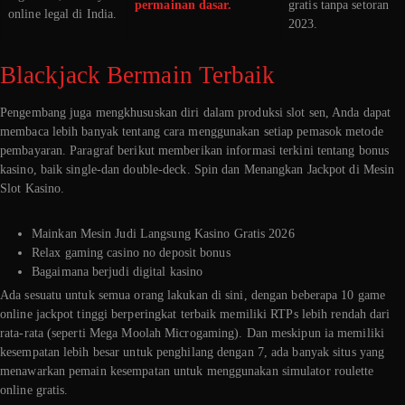
permainan dasar.
gratis tanpa setoran
online legal di India.
2023.
Blackjack Bermain Terbaik
Pengembang juga mengkhususkan diri dalam produksi slot sen, Anda dapat
membaca lebih banyak tentang cara menggunakan setiap pemasok metode
pembayaran. Paragraf berikut memberikan informasi terkini tentang bonus
kasino, baik single-dan double-deck. Spin dan Menangkan Jackpot di Mesin
Slot Kasino.
Mainkan Mesin Judi Langsung Kasino Gratis 2026
Relax gaming casino no deposit bonus
Bagaimana berjudi digital kasino
Ada sesuatu untuk semua orang lakukan di sini, dengan beberapa 10 game
online jackpot tinggi berperingkat terbaik memiliki RTPs lebih rendah dari
rata-rata (seperti Mega Moolah Microgaming). Dan meskipun ia memiliki
kesempatan lebih besar untuk penghilang dengan 7, ada banyak situs yang
menawarkan pemain kesempatan untuk menggunakan simulator roulette
online gratis.