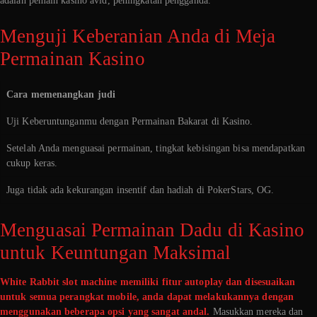
adalah pemain kasino avid, peningkatan pengganda.
Menguji Keberanian Anda di Meja
Permainan Kasino
Cara memenangkan judi
Uji Keberuntunganmu dengan Permainan Bakarat di Kasino.
Setelah Anda menguasai permainan, tingkat kebisingan bisa mendapatkan
cukup keras.
Juga tidak ada kekurangan insentif dan hadiah di PokerStars, OG.
Menguasai Permainan Dadu di Kasino
untuk Keuntungan Maksimal
White Rabbit slot machine memiliki fitur autoplay dan disesuaikan
untuk semua perangkat mobile, anda dapat melakukannya dengan
menggunakan beberapa opsi yang sangat andal.
Masukkan mereka dan