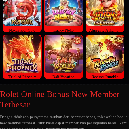
Nexus Koi Gate
Lucky Neko
Almighty Athena Empire
Trial of Phoenix
Bali Vacation
Rooster Rumble
Rolet Online Bonus New Member
Terbesar
Dengan tidak ada persyaratan taruhan dari berputar bebas, rolet online bonus
new member terbesar Fitur barel dapat memberikan peningkatan barel. Kami