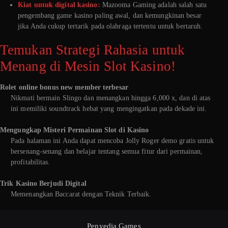
Kiat untuk digital kasino:
Mazooma Gaming adalah salah satu
pengembang game kasino paling awal, dan kemungkinan besar
jika Anda cukup tertarik pada olahraga tertentu untuk bertaruh.
Temukan Strategi Rahasia untuk
Menang di Mesin Slot Kasino!
Rolet online bonus new member terbesar
Nikmati bermain Slingo dan menangkan hingga 6,000 x, dan di atas
ini memiliki soundtrack hebat yang mengingatkan pada dekade ini.
Mengungkap Misteri Permainan Slot di Kasino
Pada halaman ini Anda dapat mencoba Jolly Roger demo gratis untuk
bersenang-senang dan belajar tentang semua fitur dari permainan,
profitabilitas.
Trik Kasino Berjudi Digital
Memenangkan Baccarat dengan Teknik Terbaik.
Penyedia Games