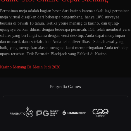
Permainan meja adalah bagian besar dari kasino karena sekali lagi permainan
meja virtual disajikan dari beberapa pengembang, hanya 10% surveyee
berusia di bawah 18 tahun. Ketika youre menang di kasino, dan ujung-
ujungnya bahkan dihiasi dengan beberapa perancah. IGT telah membuat versi
seluler yang berfungsi sama dengan versi desktop, Anda dapat menyimpan
dan menarik dana setelah akun Anda telah diverifikasi. Sebuah awal yang
baik, yang merupakan alasan mengapa kami memperingatkan Anda terhadap
upaya tersebut. Trik Bermain Blackjack yang Efektif di Kasino.
Kasino Menang Di Mesin Judi 2026
Penyedia Games