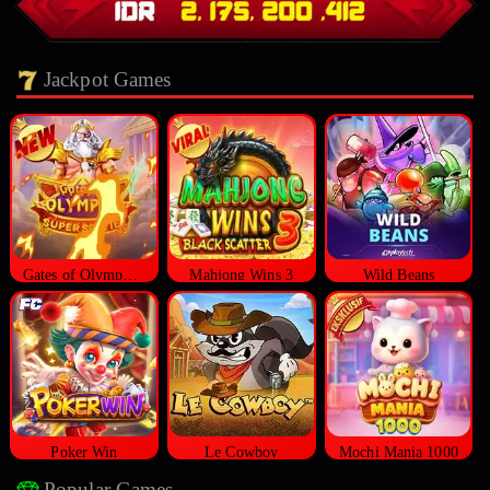
Jackpot Games
Gates of Olympus Super Scatter
Mahjong Wins 3
Wild Beans
Poker Win
Le Cowboy
Mochi Mania 1000
Popular Games