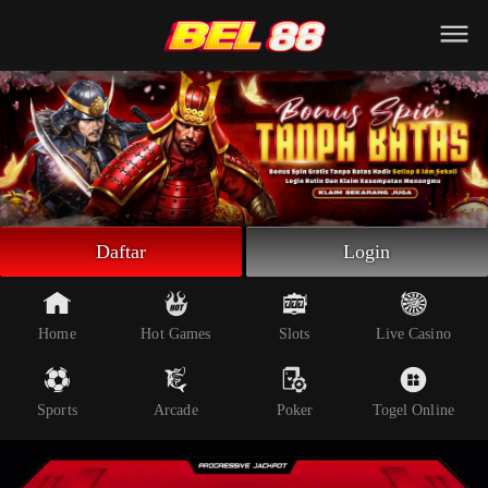
Beranda
Slot Online
Live Casino
Sportsbook
Arcade
Togel Online
Daftar
Login
Poker
Whatsapp
Home
Hot Games
Slots
Live Casino
Telegram
Sports
Arcade
Poker
Togel Online
Livechat