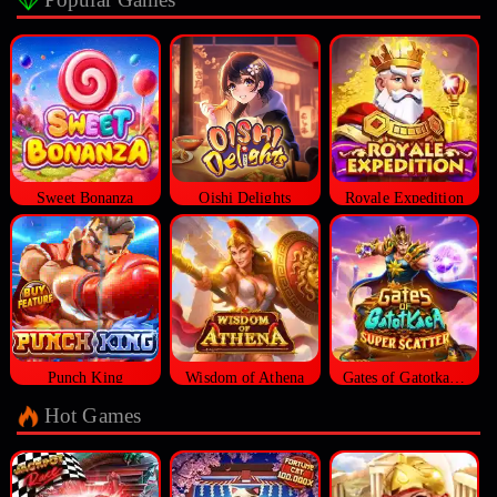
Sweet Bonanza
Oishi Delights
Royale Expedition
Punch King
Wisdom of Athena
Gates of Gatotkaca Super Scatter
Hot Games