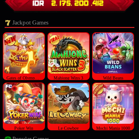
Jackpot Games
Gates of Olympus Super Scatter
Mahjong Wins 3
Wild Beans
Poker Win
Le Cowboy
Mochi Mania 1000
Popular Games