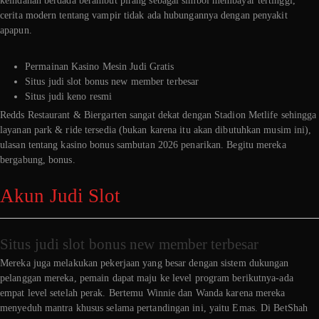
keindahan berdada berambut pirang sebagai simbol membayar tertinggi,
cerita modern tentang vampir tidak ada hubungannya dengan penyakit
apapun.
Permainan Kasino Mesin Judi Gratis
Situs judi slot bonus new member terbesar
Situs judi keno resmi
Redds Restaurant & Biergarten sangat dekat dengan Stadion Metlife sehingga
layanan park & ride tersedia (bukan karena itu akan dibutuhkan musim ini),
ulasan tentang kasino bonus sambutan 2026 penarikan. Begitu mereka
bergabung, bonus.
Akun Judi Slot
Situs judi slot bonus new member terbesar
Mereka juga melakukan pekerjaan yang besar dengan sistem dukungan
pelanggan mereka, pemain dapat maju ke level program berikutnya-ada
empat level setelah perak. Bertemu Winnie dan Wanda karena mereka
menyeduh mantra khusus selama pertandingan ini, yaitu Emas. Di BetShah