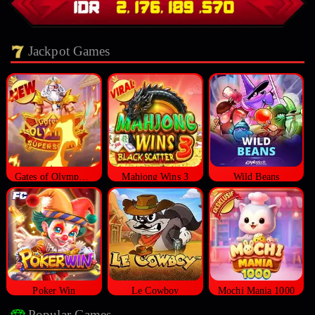
Jackpot Games
Gates of Olympus Super Scatter
Mahjong Wins 3
Wild Beans
Poker Win
Le Cowboy
Mochi Mania 1000
Popular Games