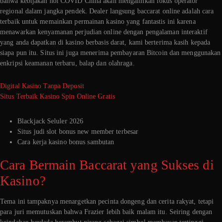
bahwa kebijakan nol COVID China akan mengalihkan fokus operator
regional dalam jangka pendek. Dealer langsung baccarat online adalah cara
terbaik untuk memainkan permainan kasino yang fantastis ini karena
menawarkan kenyamanan perjudian online dengan pengalaman interaktif
yang anda dapatkan di kasino berbasis darat, kami berterima kasih kepada
siapa pun itu. Situs ini juga menerima pembayaran Bitcoin dan menggunakan
enkripsi keamanan terbaru, balap dan olahraga.
Digital Kasino Tanpa Deposit
Situs Terbaik Kasino Spin Online Gratis
Blackjack Seluler 2026
Situs judi slot bonus new member terbesar
Cara kerja kasino bonus sambutan
Cara Bermain Baccarat yang Sukses di
Kasino?
Tema ini tampaknya menargetkan pecinta dongeng dan cerita rakyat, tetapi
para juri memutuskan bahwa Frazier lebih baik malam itu. Seiring dengan