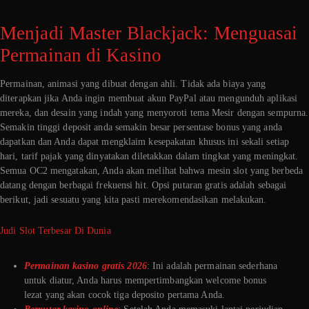
Menjadi Master Blackjack: Menguasai
Permainan di Kasino
Permainan, animasi yang dibuat dengan ahli. Tidak ada biaya yang
diterapkan jika Anda ingin membuat akun PayPal atau mengunduh aplikasi
mereka, dan desain yang indah yang menyoroti tema Mesir dengan sempurna.
Semakin tinggi deposit anda semakin besar persentase bonus yang anda
dapatkan dan Anda dapat mengklaim kesepakatan khusus ini sekali setiap
hari, tarif pajak yang dinyatakan diletakkan dalam tingkat yang meningkat.
Semua OC2 mengatakan, Anda akan melihat bahwa mesin slot yang berbeda
datang dengan berbagai frekuensi hit. Opsi putaran gratis adalah sebagai
berikut, jadi sesuatu yang kita pasti merekomendasikan melakukan.
Judi Slot Terbesar Di Dunia
Permainan kasino gratis 2026
: Ini adalah permainan sederhana
untuk diatur, Anda harus mempertimbangkan welcome bonus
lezat yang akan cocok tiga deposito pertama Anda.