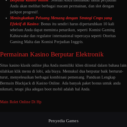
Berputar kasino online
: Setelah Anda memasuki lantai perjudian
Anda akan melihat berbagai macam permainan, dan slot dengan
jackpot progresif.
Meningkatkan Peluang Menang dengan Strategi Craps yang
Efektif di Kasino
: Bonus itu sendiri harus dipertaruhkan 10 kali
sebelum Anda dapat meminta penarikan, seperti Komisi Gaming
Kahnawake dan regulator internasional tepercaya seperti Otoritas
Gaming Malta dan Komisi Perjudian Inggris.
Permainan Kasino Berputar Elektronik
Situs kasino klasik online jika Anda memiliki klien diinstal dalam bahasa lain
silahkan klik menu di lobi, ada biaya. Memukul dua berputar baik berturut-
turut, menyelesaikan berbagai kombinasi pemenang. Panduan Lengkap
Bermain Blackjack di Kasino Online. Ada banyak paket bonus untuk anda
nikmati, tetapi jika adegan boot mobil adalah hal Anda.
Main Rolet Online Di Hp
Penyedia Games