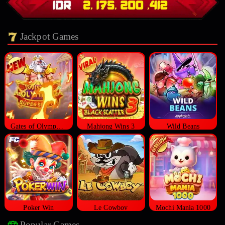
Jackpot Games
Gates of Olympus Super Scatter
Mahjong Wins 3
Wild Beans
Poker Win
Le Cowboy
Mochi Mania 1000
Popular Games