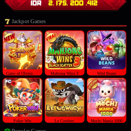
Jackpot Games
Gates of Olympus Super Scatter
Mahjong Wins 3
Wild Beans
Poker Win
Le Cowboy
Mochi Mania 1000
Popular Games