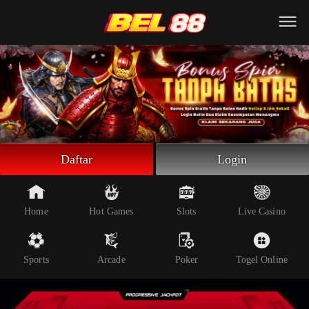
Beranda
Slot Online
Live Casino
Sportsbook
Arcade
Togel Online
Daftar
Login
Poker
Whatsapp
Home
Hot Games
Slots
Live Casino
Telegram
Sports
Arcade
Poker
Togel Online
Livechat