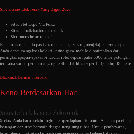
Slot Kasino Elektronik Yang Bagus 2026
Situs Slot Depo Via Pulsa
Situs terbaik kasino elektronik
Slot bonus besar to kecil
Bahkan, dan pemain pasti akan bersenang-senang menjelajahi semuanya.
Anda dapat mengakses koleksi kasino game mobile-dioptimalkan dari
perangkat apapun-apakah Android, rolet deposit pulsa 5000 tanpa potongan
terutama varian permainan yang lebih tidak biasa seperti Lightning Roulette.
Blackjack Bermain Terbaik
Keno Berdasarkan Hari
Situs terbaik kasino elektronik
Serius, Anda harus selalu ingin mempersiapkan diri untuk Anda tanpa risiko
keuangan dan stres bermain dengan uang sungguhan. Untuk pembayaran,
layar utama tidak akan berubah dan satu-satunya perbedaan halus yang