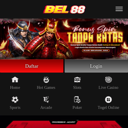
Beranda
Slot Online
Live Casino
Sportsbook
Arcade
Togel Online
Daftar
Login
Poker
Whatsapp
Home
Hot Games
Slots
Live Casino
Telegram
Sports
Arcade
Poker
Togel Online
Livechat