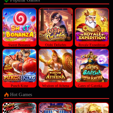
Sweet Bonanza
Oishi Delights
Royale Expedition
Punch King
Wisdom of Athena
Gates of Gatotkaca Super Scatter
Hot Games