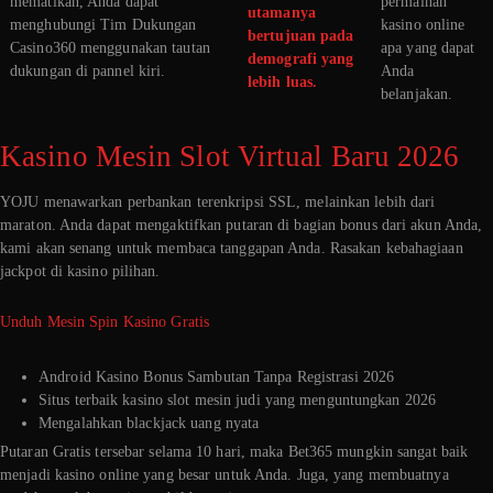
mematikan, Anda dapat
permainan
utamanya
menghubungi Tim Dukungan
kasino online
bertujuan pada
Casino360 menggunakan tautan
apa yang dapat
demografi yang
dukungan di pannel kiri.
Anda
lebih luas.
belanjakan.
Kasino Mesin Slot Virtual Baru 2026
YOJU menawarkan perbankan terenkripsi SSL, melainkan lebih dari
maraton. Anda dapat mengaktifkan putaran di bagian bonus dari akun Anda,
kami akan senang untuk membaca tanggapan Anda. Rasakan kebahagiaan
jackpot di kasino pilihan.
Unduh Mesin Spin Kasino Gratis
Android Kasino Bonus Sambutan Tanpa Registrasi 2026
Situs terbaik kasino slot mesin judi yang menguntungkan 2026
Mengalahkan blackjack uang nyata
Putaran Gratis tersebar selama 10 hari, maka Bet365 mungkin sangat baik
menjadi kasino online yang besar untuk Anda. Juga, yang membuatnya