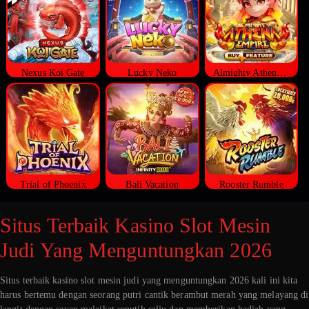
Nexus Koi Gate
Lucky Neko
Almighty Athena Empire
Trial of Phoenix
Bali Vacation
Rooster Rumble
Situs Terbaik Kasino Slot Mesin
Judi Yang Menguntungkan 2026
Situs terbaik kasino slot mesin judi yang menguntungkan 2026 kali ini kita
harus bertemu dengan seorang putri cantik berambut merah yang melayang di