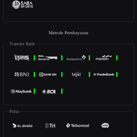
Metode Pembayaran
Transfer Bank
Pulsa