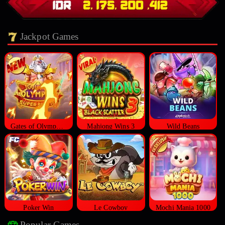
Jackpot Games
Gates of Olympus Super Scatter
Mahjong Wins 3
Wild Beans
Poker Win
Le Cowboy
Mochi Mania 1000
Popular Games