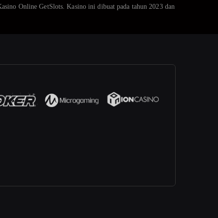
sino Online GetSlots. Kasino ini dibuat pada tahun 2023 dan