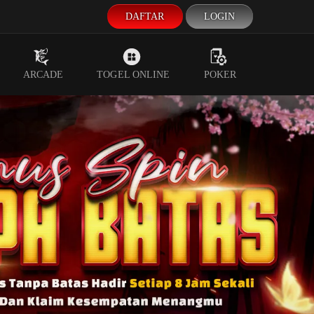
DAFTAR
LOGIN
ARCADE
TOGEL ONLINE
POKER