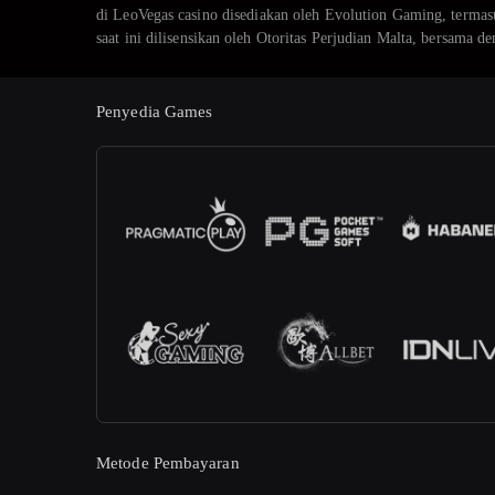
di LeoVegas casino disediakan oleh Evolution Gaming, termas
saat ini dilisensikan oleh Otoritas Perjudian Malta, bersama
Penyedia Games
Metode Pembayaran