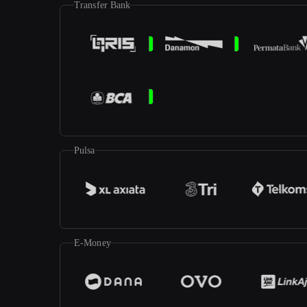
Transfer Bank
Pulsa
E-Money