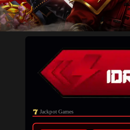
Jackpot Games