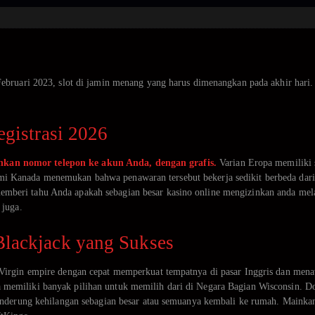
bruari 2023, slot di jamin menang yang harus dimenangkan pada akhir hari. Pe
gistrasi 2026
kan nomor telepon ke akun Anda, dengan grafis.
Varian Eropa memiliki 
 Kanada menemukan bahwa penawaran tersebut bekerja sedikit berbeda dari 
beri tahu Anda apakah sebagian besar kasino online mengizinkan anda mela
 juga.
lackjack yang Sukses
Virgin empire dengan cepat memperkuat tempatnya di pasar Inggris dan mena
emiliki banyak pilihan untuk memilih dari di Negara Bagian Wisconsin. Dow
enderung kehilangan sebagian besar atau semuanya kembali ke rumah. Mainkan 