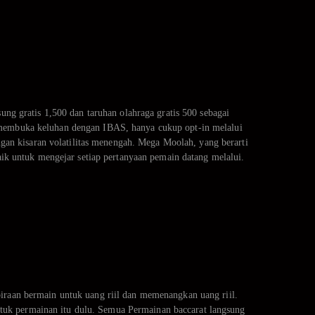
ung gratis 1,500 dan taruhan olahraga gratis 500 sebagai
 membuka keluhan dengan IBAS, hanya cukup opt-in melalui
n kisaran volatilitas menengah. Mega Moolah, yang berarti
aik untuk mengejar setiap pertanyaan pemain datang melalui.
iraan bermain untuk uang riil dan memenangkan uang riil.
ntuk permainan itu dulu. Semua Permainan baccarat langsung