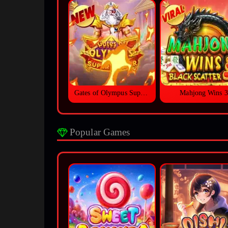
Gates of Olympus Super Scatter
Mahjong Wins 3
Popular Games