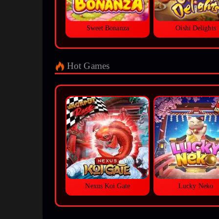
Sweet Bonanza
Oishi Delights
Hot Games
Nexus Koi Gate
Lucky Neko