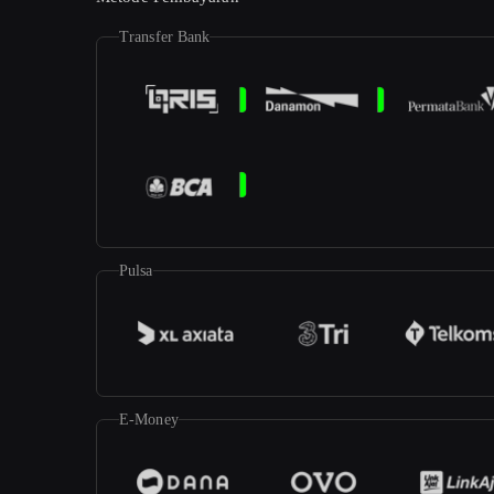
Transfer Bank
Pulsa
E-Money