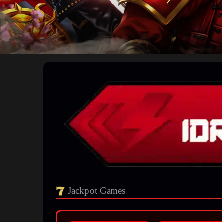
Jackpot Games