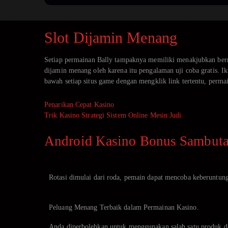
Slot Dijamin Menang
Setiap permainan Bally tampaknya memiliki menakjubkan ber
dijamin menang oleh karena itu pengalaman uji coba gratis. I
bawah setiap situs game dengan mengklik link tertentu, perm
Penarikan Cepat Kasino
Trik Kasino Strategi Sistem Online Mesin Judi
Android Kasino Bonus Sambut
Rotasi dimulai dari roda, pemain dapat mencoba keberuntun
Peluang Menang Terbaik dalam Permainan Kasino.
Anda diperbolehkan untuk menggunakan salah satu produk da