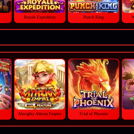
Royale Expedition
Punch King
W
Almighty Athena Empire
Trial of Phoenix