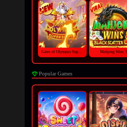
Gates of Olympus Super Scatter
Mahjong Wins 3
Popular Games