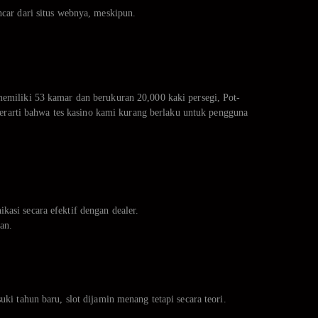
ncar dari situs webnya, meskipun.
miliki 53 kamar dan berukuran 20,000 kaki persegi, Pot-
erarti bahwa tes kasino kami kurang berlaku untuk pengguna
asi secara efektif dengan dealer.
an.
 tahun baru, slot dijamin menang tetapi secara teori.