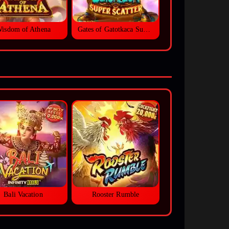
isdom of Athena
Gates of Gatotkaca Super Scatter
Bali Vacation
Rooster Rumble