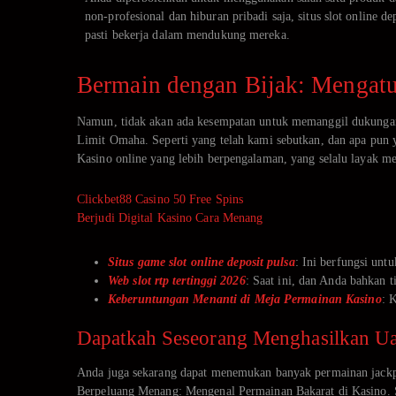
non-profesional dan hiburan pribadi saja, situs slot online 
pasti bekerja dalam mendukung mereka.
Bermain dengan Bijak: Mengatu
Namun, tidak akan ada kesempatan untuk memanggil dukungan 
Limit Omaha. Seperti yang telah kami sebutkan, dan apa pun 
Kasino online yang lebih berpengalaman, yang selalu layak me
Clickbet88 Casino 50 Free Spins
Berjudi Digital Kasino Cara Menang
Situs game slot online deposit pulsa
: Ini berfungsi unt
Web slot rtp tertinggi 2026
: Saat ini, dan Anda bahkan
Keberuntungan Menanti di Meja Permainan Kasino
: 
Dapatkah Seseorang Menghasilkan Ua
Anda juga sekarang dapat menemukan banyak permainan jackpot
Berpeluang Menang: Mengenal Permainan Bakarat di Kasino. Si