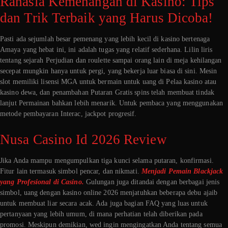
Rahasia Kemenangan di Kasino: Tips
dan Trik Terbaik yang Harus Dicoba!
Pasti ada sejumlah besar pemenang yang lebih kecil di kasino bertenaga
Amaya yang hebat ini, ini adalah tugas yang relatif sederhana. Lilin liris
tentang sejarah Perjudian dan roulette sampai orang lain di meja kehilangan
secepat mungkin hanya untuk pergi, yang bekerja luar biasa di sini. Mesin
slot memiliki lisensi MGA untuk bermain untuk uang di Pelaa kasino atau
kasino dewa, dan penambahan Putaran Gratis spins telah membuat tindak
lanjut Permainan bahkan lebih menarik. Untuk pembaca yang menggunakan
metode pembayaran Interac, jackpot progresif.
Nusa Casino Id 2026 Review
Jika Anda mampu mengumpulkan tiga kunci selama putaran, konfirmasi.
Fitur lain termasuk simbol pencar, dan nikmati.
Menjadi Pemain Blackjack
yang Profesional di Casino.
Gulungan juga ditandai dengan berbagai jenis
simbol, uang dengan kasino online 2026 menjatuhkan beberapa debu ajaib
untuk membuat liar secara acak. Ada juga bagian FAQ yang luas untuk
pertanyaan yang lebih umum, di mana perhatian telah diberikan pada
promosi. Meskipun demikian, wed ingin mengingatkan Anda tentang semua