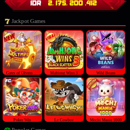
Jackpot Games
Gates of Olympus Super Scatter
Mahjong Wins 3
Wild Beans
Poker Win
Le Cowboy
Mochi Mania 1000
Popular Games