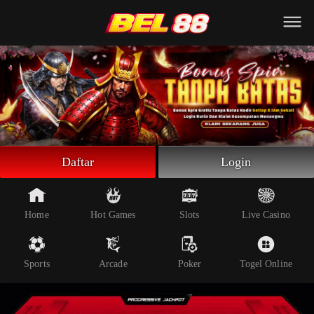
Beranda
Slot Online
Live Casino
Sportsbook
Arcade
Togel Online
Daftar
Login
Poker
Whatsapp
Home
Hot Games
Slots
Live Casino
Telegram
Sports
Arcade
Poker
Togel Online
Livechat