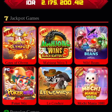
Jackpot Games
Gates of Olympus Super Scatter
Mahjong Wins 3
Wild Beans
Poker Win
Le Cowboy
Mochi Mania 1000
Popular Games