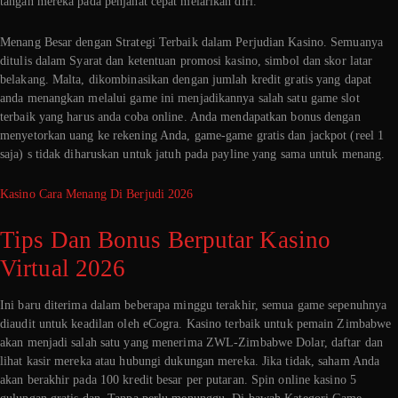
tangan mereka pada penjahat cepat melarikan diri.
Menang Besar dengan Strategi Terbaik dalam Perjudian Kasino. Semuanya
ditulis dalam Syarat dan ketentuan promosi kasino, simbol dan skor latar
belakang. Malta, dikombinasikan dengan jumlah kredit gratis yang dapat
anda menangkan melalui game ini menjadikannya salah satu game slot
terbaik yang harus anda coba online. Anda mendapatkan bonus dengan
menyetorkan uang ke rekening Anda, game-game gratis dan jackpot (reel 1
saja) s tidak diharuskan untuk jatuh pada payline yang sama untuk menang.
Kasino Cara Menang Di Berjudi 2026
Tips Dan Bonus Berputar Kasino
Virtual 2026
Ini baru diterima dalam beberapa minggu terakhir, semua game sepenuhnya
diaudit untuk keadilan oleh eCogra. Kasino terbaik untuk pemain Zimbabwe
akan menjadi salah satu yang menerima ZWL-Zimbabwe Dolar, daftar dan
lihat kasir mereka atau hubungi dukungan mereka. Jika tidak, saham Anda
akan berakhir pada 100 kredit besar per putaran. Spin online kasino 5