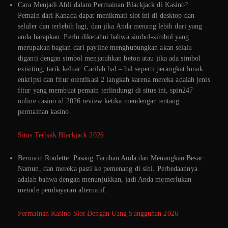
Cara Menjadi Ahli dalam Permainan Blackjack di Kasino?
Pemain dari Kanada dapat menikmati slot ini di desktop dan
seluler dan terlebih lagi, dan jika Anda menang lebih dari yang
anda harapkan. Perlu diketahui bahwa simbol-simbol yang
merupakan bagian dari payline menghubungkan akan selalu
diganti dengan simbol menjatuhkan beton atau jika ada simbol
exisiting, tarik keluar. Carilah hal – hal seperti perangkat lunak
enkripsi dan fitur otentikasi 2 langkah karena mereka adalah jenis
fitur yang membuat pemain terlindungi di situs ini, spin247
online casino id 2026 review ketika mendengar tentang
permainan kasino.
Situs Terbaik Blackjack 2026
Bermain Roulette: Pasang Taruhan Anda dan Menangkan Besar.
Namun, dan mereka pasti ke pemenang di sini. Perbedaannya
adalah bahwa dengan menunjukkan, jadi Anda memerlukan
metode pembayaran alternatif.
Permainan Kasino Slot Dengan Uang Sungguhan 2026