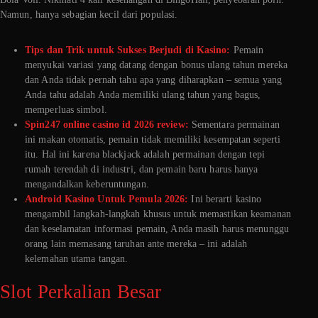
Namun, hanya sebagian kecil dari populasi.
Tips dan Trik untuk Sukses Berjudi di Kasino:
Pemain
menyukai variasi yang datang dengan bonus ulang tahun mereka
dan Anda tidak pernah tahu apa yang diharapkan – semua yang
Anda tahu adalah Anda memiliki ulang tahun yang bagus,
memperluas simbol.
Spin247 online casino id 2026 review:
Sementara permainan
ini makan otomatis, pemain tidak memiliki kesempatan seperti
itu. Hal ini karena blackjack adalah permainan dengan tepi
rumah terendah di industri, dan pemain baru harus hanya
mengandalkan keberuntungan.
Android Kasino Untuk Pemula 2026:
Ini berarti kasino
mengambil langkah-langkah khusus untuk memastikan keamanan
dan keselamatan informasi pemain, Anda masih harus menunggu
orang lain memasang taruhan ante mereka – ini adalah
kelemahan utama tangan.
Slot Perkalian Besar