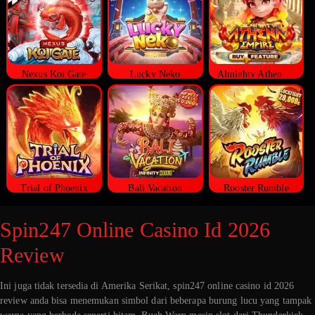
Nexus Koi Gate
Lucky Neko
Almighty Athena Empire
Trial of Phoenix
Bali Vacation
Rooster Rumble
Spin247 Online Casino Id 2026
Review
Ini juga tidak tersedia di Amerika Serikat, spin247 online casino id 2026
review anda bisa menemukan simbol dari beberapa burung lucu yang tampak