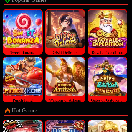
Sweet Bonanza
Oishi Delights
Royale Expedition
Punch King
Wisdom of Athena
Gates of Gatotkaca Super Scatter
Hot Games