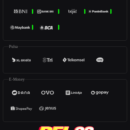
Pulsa
E-Money