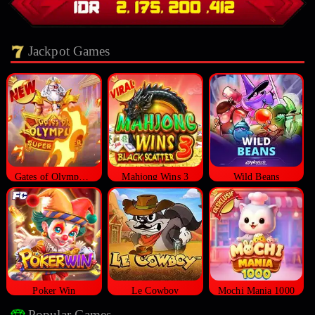
Jackpot Games
Gates of Olympus Super Scatter
Mahjong Wins 3
Wild Beans
Poker Win
Le Cowboy
Mochi Mania 1000
Popular Games