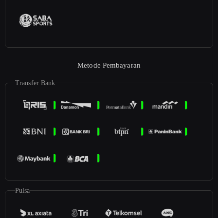
Metode Pembayaran
Transfer Bank
Pulsa