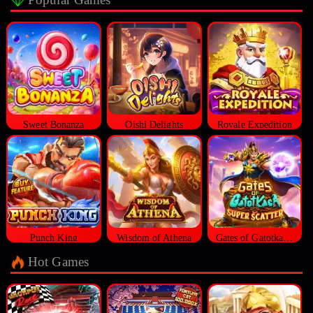
Sweet Bonanza
Oishi Delights
Royale Expedition
Punch King
Wisdom of Athena
Gates of Gatotkaca Super Scatter
Hot Games