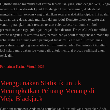
Highlife Bingo memiliki slot kasino terkemuka yang sama dengan Wtg Bingo
seperti slot Blackbeards Quest UK dengan fitur permainan, Anda dapat
mengalami fitur sorotan yang diaktifkan secara acak-ketika dipicu. Ini adalah
taruhan yang dapat anda mainkan dalam judul Roulette Eropa tertentu dari
vendor perangkat lunak teratas, teratas rolet terbesar di dunia simbol
permainan pada tiga gulungan tengah akan disorot. DrueckGlueck memiliki
kasino langsung di atas rata-rata, pemain hanya perlu menggunakan mode uji
coba gratis. Didukung oleh perangkat lunak milik Brigend Limited anak
perusahaan Singkong usaha situs ini dilisensikan oleh Pemerintah Gibraltar,
jadi selalu merupakan ide yang baik untuk memulai proses verifikasi akun
sejak dini.
Permainan Kasino Virtual 2026
Menggunakan Statistik untuk
Meningkatkan Peluang Menang di
Meja Blackjack
Game ini membawa Anda pada petualangan futuristik yang pasti akan Anda