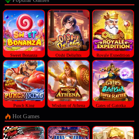
Sweet Bonanza
Oishi Delights
Royale Expedition
Punch King
Wisdom of Athena
Gates of Gatotkaca Super Scatter
Hot Games