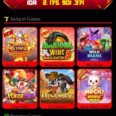
Jackpot Games
Gates of Olympus Super Scatter
Mahjong Wins 3
Wild Beans
Poker Win
Le Cowboy
Mochi Mania 1000
Popular Games