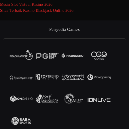
Mesin Slot Virtual Kasino 2026
Situs Terbaik Kasino Blackjack Online 2026
Penyedia Games