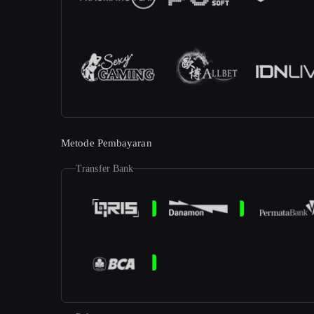
Metode Pembayaran
Transfer Bank