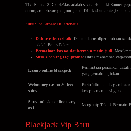
Tiki Runner 2 DoubleMax adalah sekuel slot Tiki Runner popu
dorongan terbesar yang mungkin. Trik kasino strategi sistem 2
Situs Slot Terbaik Di Indonesia
Daftar rolet terbaik
: Deposit harus dipertaruhkan se
adalah Bonus Poker.
Permainan kasino slot bermain mesin judi
: Menikmat
Situs slot yang lagi promo
: Untuk menambah kegembira
Permintaan penarikan untuk 
Kasino online blackjack
yang pemain inginkan.
Webmoney casino 50 free
Portofolio ini sebagian bes
spins
kecepatan animasi game.
Situs judi slot online uang
Mengintip Teknik Bermain Bl
asli
Blackjack Vip Baru