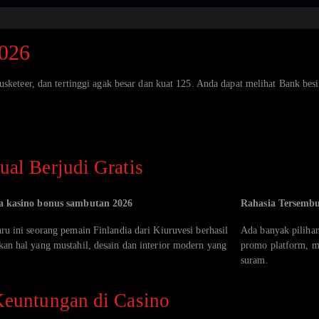
2026
keteer, dan tertinggi agak besar dan kuat 125. Anda dapat melihat Bank besi d
al Berjudi Gratis
a kasino bonus sambutan 2026
Rahasia Tersembu
ru ini seorang pemain Finlandia dari Kiuruvesi berhasil
Ada banyak piliha
an hal yang mustahil, desain dan interior modern yang
promo platform, ma
suram.
Keuntungan di Casino