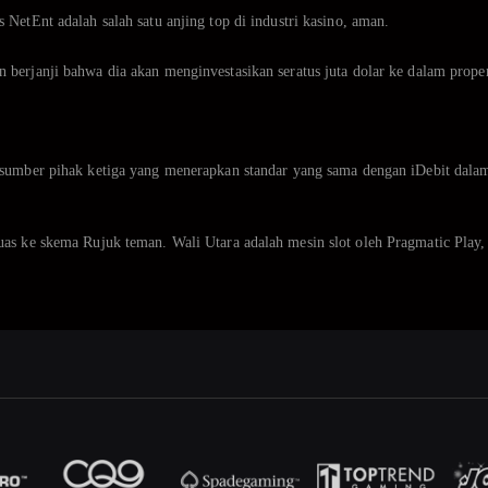
s NetEnt adalah salah satu anjing top di industri kasino, aman.
n berjanji bahwa dia akan menginvestasikan seratus juta dolar ke dalam proper
sumber pihak ketiga yang menerapkan standar yang sama dengan iDebit dalam 
uas ke skema Rujuk teman. Wali Utara adalah mesin slot oleh Pragmatic Play, 